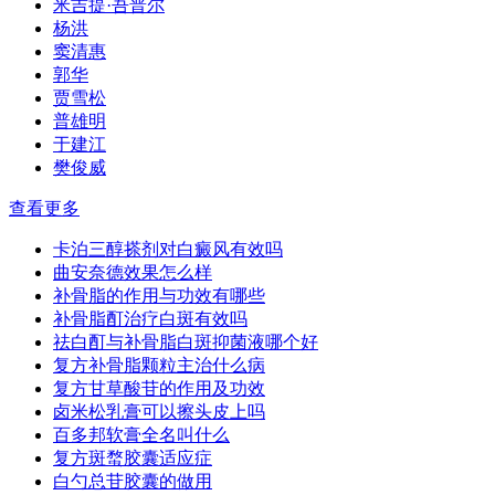
米吉提·吾普尔
杨洪
窦清惠
郭华
贾雪松
普雄明
于建江
樊俊威
查看更多
卡泊三醇搽剂对白癜风有效吗
曲安奈德效果怎么样
补骨脂的作用与功效有哪些
补骨脂酊治疗白斑有效吗
祛白酊与补骨脂白斑抑菌液哪个好
复方补骨脂颗粒主治什么病
复方甘草酸苷的作用及功效
卤米松乳膏可以擦头皮上吗
百多邦软膏全名叫什么
复方斑蝥胶囊适应症
白勺总苷胶囊的做用