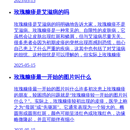
2025-05-15
玫瑰糠疹是艾滋病的吗
玫瑰糠疹是艾滋病的吗明确地告诉大家，玫瑰糠疹不是
艾滋病。玫瑰糠疹是一种常见的、自限性的皮肤病，它
虽然会让皮肤出现红斑和鳞屑，但与艾滋病尽量无关。
很多患者会因为初期皮疹的突然出现而感到恐慌，担心
自己患上了什么严重的疾病，这其中也包括了对艾滋病
的担忧。这种担忧是可以理解的，但实际上玫瑰糠疹
2025-05-15
玫瑰糠疹最一开始的图片叫什么
玫瑰糠疹最一开始的图片叫什么许多初次患上玫瑰糠疹
的朋友，较困惑的问题就是“玫瑰糠疹较一开始的图片叫
什么？”。实际上，玫瑰糠疹较初出现的皮疹，医学上称
之为“母斑”或“先驱斑”。它通常表现为一个较大的、椭
圆形或圆形红斑，颜色可能呈淡红色或玫瑰红色，边缘
略微隆起，并且可能伴有细小
2025-05-15