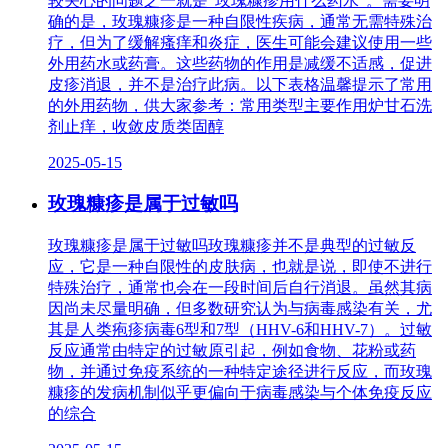
较关心的问题之一就是“玫瑰糠疹用什么药水”。需要明
确的是，玫瑰糠疹是一种自限性疾病，通常无需特殊治
疗，但为了缓解瘙痒和炎症，医生可能会建议使用一些
外用药水或药膏。这些药物的作用是减缓不适感，促进
皮疹消退，并不是治疗此病。以下表格温馨提示了常用
的外用药物，供大家参考：常用类型主要作用炉甘石洗
剂止痒，收敛皮质类固醇
2025-05-15
玫瑰糠疹是属于过敏吗
玫瑰糠疹是属于过敏吗玫瑰糠疹并不是典型的过敏反
应，它是一种自限性的皮肤病，也就是说，即使不进行
特殊治疗，通常也会在一段时间后自行消退。虽然其病
因尚未尽量明确，但多数研究认为与病毒感染有关，尤
其是人类疱疹病毒6型和7型（HHV-6和HHV-7）。过敏
反应通常由特定的过敏原引起，例如食物、花粉或药
物，并通过免疫系统的一种特定途径进行反应，而玫瑰
糠疹的发病机制似乎更偏向于病毒感染与个体免疫反应
的综合