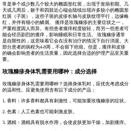
常是单个或少数几个较大的椭圆形红斑，出现于发病初期。几
天或几周后，躯干和四肢近心端会陆续出现许多较小的椭圆形
红斑（子斑），这些子斑的皮疹长轴与皮肤纹理平行，边缘略
红，并伴有细小的鳞屑。 瘙痒是玫瑰糠疹的主要症状之一，
严重程度因人而异。有些患者瘙痒程度较轻，而另一些患者可
能会经历剧烈的瘙痒，影响睡眠和日常生活。 玫瑰糠疹通常
是自限性的，这意味着它会在没有治疗的情况下自行消退。大
部分患者的病程为4-8周，不会留下疤痕。但是，瘙痒和皮疹
的确会影响患者的生活质量，因此选择合适的护理产品至关重
要。
玫瑰糠疹身体乳需要用哪种：成分选择
玫瑰糠疹身体乳需要用哪种？选择身体乳时，应优先考虑成分
的温和性。应避免使用含有以下成分的产品：
1. 香料：许多香料都具有刺激性，可能加重玫瑰糠疹的症状。
2. 色素：人工色素也可能刺激皮肤。
3. 酒精：酒精具有脱水作用，会使皮肤更加干燥，加剧瘙痒。