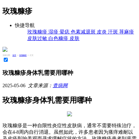
玫瑰糠疹
快捷导航
玫瑰糠疹
湿疹
晕痣
色素减退斑
皮炎
汗斑
荨麻疹
皮肤过敏
白色糠疹
皮肤
当前位置：
首页
>>
玫瑰糠疹
>> 正文
玫瑰糠疹身体乳需要用哪种
2025-05-06
文章来源：
查病网
玫瑰糠疹身体乳需要用哪种
玫瑰糠疹是一种自限性炎症性皮肤病，通常不需要特殊治疗，
会在4-8周内自行消退。虽然如此，许多患者因为瘙痒难耐以
及皮疹影响美观而寻求缓解症状的方法。玫瑰糠疹患者到底需