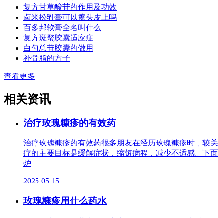
复方甘草酸苷的作用及功效
卤米松乳膏可以擦头皮上吗
百多邦软膏全名叫什么
复方斑蝥胶囊适应症
白勺总苷胶囊的做用
补骨脂的方子
查看更多
相关资讯
治疗玫瑰糠疹的有效药
治疗玫瑰糠疹的有效药很多朋友在经历玫瑰糠疹时，较关
疗的主要目标是缓解症状，缩短病程，减少不适感。下面
炉
2025-05-15
玫瑰糠疹用什么药水