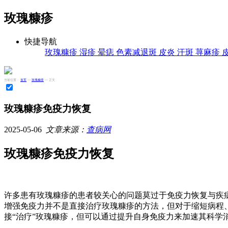
玫瑰糠疹
快捷导航
玫瑰糠疹
湿疹
晕痣
色素减退斑
皮炎
汗斑
荨麻疹
当前位置：
首页
>>
玫瑰糠疹
>> 正文
玫瑰糠疹免疫力恢复
2025-05-06
文章来源：
查病网
玫瑰糠疹免疫力恢复
许多患有玫瑰糠疹的患者较关心的问题莫过于免疫力恢复与疾
增强免疫力并不是直接治疗玫瑰糠疹的方法，但对于缩短病程
接“治疗”玫瑰糠疹，但可以通过提升自身免疫力来加速其科