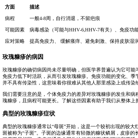
方面
描述
病程
一般4-8周，自行消退，不留疤痕
可能因素
病毒感染（可能与HHV-6,HHV-7有关）、免疫
应对策略
提高免疫力、 缓解瘙痒、避免刺激、保持皮肤湿
玫瑰糠疹的病因
玫瑰糠疹的确切病因尚未尽量明确，但医学界普遍认为它可能与多
免疫力低下时活跃，从而引发玫瑰糠疹。免疫功能的变化、季
并不具有传染性，这意味着你很难从其他人那里感染上或传染
我们需要注意的是，个体免疫力的差异对玫瑰糠疹的发生和病
瑰糠疹，且病程可能更长。了解这些因素有助于我们从整体上
典型的玫瑰糠疹症状
典型的玫瑰糠疹通常以“母斑”开始，这是一个较初出现的较
斑被称为“子斑”。子斑的边缘通常有轻微的糠状鳞屑，皮疹