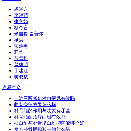
杨晓东
李晓萌
张文娟
杨今言
米吉提·吾普尔
杨洪
窦清惠
郭华
贾雪松
普雄明
于建江
樊俊威
查看更多
卡泊三醇搽剂对白癜风有效吗
曲安奈德效果怎么样
补骨脂的作用与功效有哪些
补骨脂酊治疗白斑有效吗
祛白酊与补骨脂白斑抑菌液哪个好
复方补骨脂颗粒主治什么病