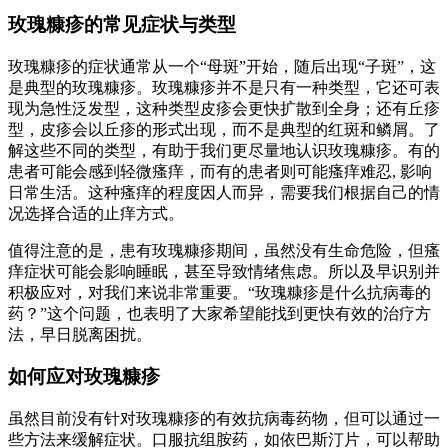
玫瑰糠疹的常见症状与类型
玫瑰糠疹的症状通常从一个“母斑”开始，随后出现“子斑”，这
是典型的玫瑰糠疹。玫瑰糠疹并不是只有一种类型，它还可表
现为急性泛发型，这种类型皮疹会更快扩散到全身；还有丘疹
型，皮疹会以丘疹的形式出现，而不是典型的红斑和鳞屑。了
解这些不同的类型，有助于我们更尽量地认识玫瑰糠疹。有的
患者可能会感到轻微瘙痒，而有的患者则可能瘙痒难忍, 影响
日常生活。这种瘙痒的程度因人而异，需要我们根据自己的情
况选择合适的止痒方式。
值得注意的是，患有玫瑰糠疹期间，虽然没有生命危险，但瘙
痒症状可能会影响睡眠，甚至导致情绪焦虑。所以及早识别并
积极应对，对我们来说非常重要。“玫瑰糠疹是什么抗病毒的
药？”这个问题，也表明了大家希望能找到更快有效的治疗方
法，早日脱离困扰。
如何应对玫瑰糠疹
虽然目前没有针对玫瑰糠疹的有效抗病毒药物，但可以通过一
些方法来缓解症状。口服抗组胺药，如依巴斯汀片，可以帮助