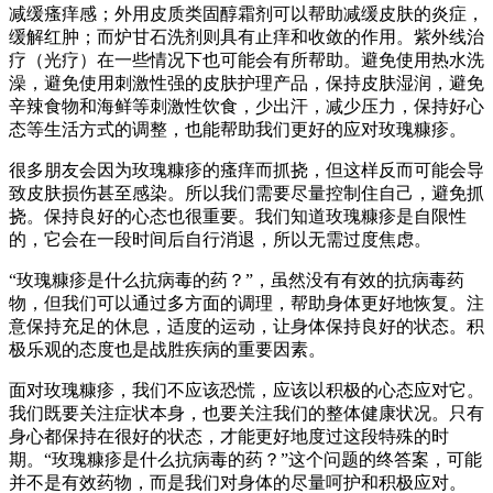
减缓瘙痒感；外用皮质类固醇霜剂可以帮助减缓皮肤的炎症，
缓解红肿；而炉甘石洗剂则具有止痒和收敛的作用。紫外线治
疗（光疗）在一些情况下也可能会有所帮助。避免使用热水洗
澡，避免使用刺激性强的皮肤护理产品，保持皮肤湿润，避免
辛辣食物和海鲜等刺激性饮食，少出汗，减少压力，保持好心
态等生活方式的调整，也能帮助我们更好的应对玫瑰糠疹。
很多朋友会因为玫瑰糠疹的瘙痒而抓挠，但这样反而可能会导
致皮肤损伤甚至感染。所以我们需要尽量控制住自己，避免抓
挠。保持良好的心态也很重要。我们知道玫瑰糠疹是自限性
的，它会在一段时间后自行消退，所以无需过度焦虑。
“玫瑰糠疹是什么抗病毒的药？”，虽然没有有效的抗病毒药
物，但我们可以通过多方面的调理，帮助身体更好地恢复。注
意保持充足的休息，适度的运动，让身体保持良好的状态。积
极乐观的态度也是战胜疾病的重要因素。
面对玫瑰糠疹，我们不应该恐慌，应该以积极的心态应对它。
我们既要关注症状本身，也要关注我们的整体健康状况。只有
身心都保持在很好的状态，才能更好地度过这段特殊的时
期。“玫瑰糠疹是什么抗病毒的药？”这个问题的终答案，可能
并不是有效药物，而是我们对身体的尽量呵护和积极应对。