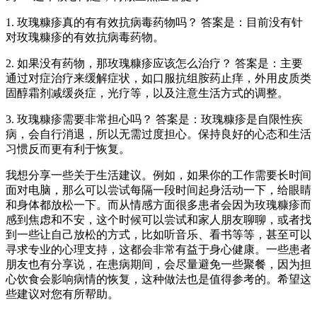
1. 玫瑰糠疹真的有有效抗病毒药物吗？ 答案是：目前没有针
对玫瑰糠疹的有效抗病毒药物。
2. 如果没有药物，那玫瑰糠疹应该怎么治疗？ 答案是：主要
通过对症治疗来缓解症状，如口服抗组胺药止痒，外用皮质类
固醇霜剂减缓炎症，光疗等，以及注意生活方式的调整。
3. 玫瑰糠疹需要非常担心吗？ 答案是：玫瑰糠疹是自限性疾
病，会自行消退，所以无需过度担心。保持良好的心态和生活
习惯反而更有利于恢复。
我想分享一些关于生活建议。例如，如果你的工作需要长时间
面对电脑，那么可以尝试每隔一段时间起身活动一下，给眼睛
和身体都放松一下。而从情感方面很多患者会因为玫瑰糠疹而
感到焦虑和不安，这个时候可以尝试和家人朋友聊聊，或者找
到一些让自己放松的方式，比如听音乐、看书等等，甚至可以
寻求专业的心理支持，这都会非常有益于身心健康。一些患者
朋友也有分享说，在患病期间，会尽量避免一些聚餐，因为担
心饮食会影响病情的恢复，这种做法也是值得参考的。希望这
些建议对您有所帮助。