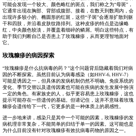
可能会发现一个较大、颜色略红的斑点，我们称之为“母斑”，
它通常出现在胸部、背部或腹部。接着，在数天到数周内，会
出现许多较小的、椭圆形的红斑，这些“子斑”会逐渐扩散到躯
干和四肢，并沿着皮肤纹路排列。这种皮疹的特点是边缘略
红，中央颜色较淡，并覆盖着细碎的鳞屑。明白这些特点，有
助于我们判断自己是否患上了玫瑰糠疹，从而更理智地面对
它。
玫瑰糠疹的病因探索
“玫瑰糠疹是什么抗病毒的药？”这个问题背后隐藏着我们对病
因的不断探索。虽然目前认为病毒感染（如HHV-6, HHV-7）
可能是诱因之一，但具体的发病机制仍然不明确。免疫系统的
变化、季节交替以及遗传因素也可能在疾病的发生发展中扮演
一定的角色。有家族史的人，似乎更容易患上玫瑰糠疹，这也
提示可能存在一些遗传的基础。但请记住，这并不意味着玫瑰
糠疹会遗传给下一代，它更多的是一种体质上的易感性。
进一步地来讲，感染只是其中一个可能的因素，玫瑰糠疹的发
病机理非常复杂，不能简单的归结于单一的因素。这可能也是
为什么目前没有针对玫瑰糠疹有效抗病毒药物的原因之一。