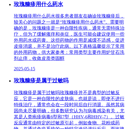
玫瑰糠疹用什么药水
玫瑰糠疹用什么药水很多患者朋友在确诊玫瑰糠疹后，
较关心的问题之一就是“玫瑰糠疹用什么药水”。需要明
确的是，玫瑰糠疹是一种自限性疾病，通常无需特殊治
疗，但为了缓解瘙痒和炎症，医生可能会建议使用一些
外用药水或药膏。这些药物的作用是减缓不适感，促进
皮疹消退，并不是治疗此病。以下表格温馨提示了常用
的外用药物，供大家参考：常用类型主要作用炉甘石洗
剂止痒，收敛皮质类固醇
2025-05-15
玫瑰糠疹是属于过敏吗
玫瑰糠疹是属于过敏吗玫瑰糠疹并不是典型的过敏反
应，它是一种自限性的皮肤病，也就是说，即使不进行
特殊治疗，通常也会在一段时间后自行消退。虽然其病
因尚未尽量明确，但多数研究认为与病毒感染有关，尤
其是人类疱疹病毒6型和7型（HHV-6和HHV-7）。过敏
反应通常由特定的过敏原引起，例如食物、花粉或药
物，并通过免疫系统的一种特定途径进行反应，而玫瑰