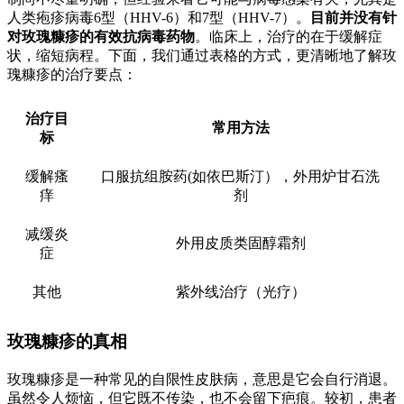
人类疱疹病毒6型（HHV-6）和7型（HHV-7）。
目前并没有针
对玫瑰糠疹的有效抗病毒药物
。临床上，治疗的在于缓解症
状，缩短病程。下面，我们通过表格的方式，更清晰地了解玫
瑰糠疹的治疗要点：
治疗目
常用方法
标
缓解瘙
口服抗组胺药(如依巴斯汀），外用炉甘石洗
痒
剂
减缓炎
外用皮质类固醇霜剂
症
其他
紫外线治疗（光疗）
玫瑰糠疹的真相
玫瑰糠疹是一种常见的自限性皮肤病，意思是它会自行消退。
虽然令人烦恼，但它既不传染，也不会留下疤痕。较初，患者