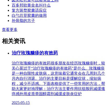
卤米松乳膏可以擦头皮上吗
百多邦软膏全名叫什么
复方斑蝥胶囊适应症
白勺总苷胶囊的做用
补骨脂的方子
查看更多
相关资讯
治疗玫瑰糠疹的有效药
治疗玫瑰糠疹的有效药很多朋友在经历玫瑰糠疹时，较
关心莫过于“治疗玫瑰糠疹的有效药”是什么。玫瑰糠疹
是一种自限性皮肤病，这意味着它通常会在几周到几个
月内自行消退。治疗的主要目标是缓解症状，缩短病
程，减少不适感。下面表格提供了一些常用的方法，帮
助大家更好地理解：治疗方法主要作用抗组胺药减缓瘙
痒感外用皮质类固醇霜剂减缓皮肤炎症炉
2025-05-15