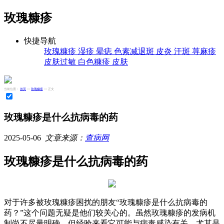
玫瑰糠疹
快捷导航
玫瑰糠疹
湿疹
晕痣
色素减退斑
皮炎
汗斑
荨麻疹
皮肤过敏
白色糠疹
皮肤
当前位置：
首页
>>
玫瑰糠疹
>> 正文
玫瑰糠疹是什么抗病毒的药
2025-05-06
文章来源：
查病网
玫瑰糠疹是什么抗病毒的药
对于许多被玫瑰糠疹困扰的朋友“玫瑰糠疹是什么抗病毒的
药？”这个问题无疑是他们较关心的。虽然玫瑰糠疹的发病机
制尚不尽量明确，但经验来看它可能与病毒感染有关，尤其是