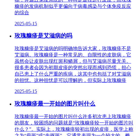
糠疹的发病机制似乎更偏向于病毒感染与个体免疫反应
的综合
2025-05-15
玫瑰糠疹是艾滋病的吗
玫瑰糠疹是艾滋病的吗明确地告诉大家，玫瑰糠疹不是
艾滋病。玫瑰糠疹是一种常见的、自限性的皮肤病，它
虽然会让皮肤出现红斑和鳞屑，但与艾滋病尽量无关。
很多患者会因为初期皮疹的突然出现而感到恐慌，担心
自己患上了什么严重的疾病，这其中也包括了对艾滋病
的担忧。这种担忧是可以理解的，但实际上玫瑰糠疹
2025-05-15
玫瑰糠疹最一开始的图片叫什么
玫瑰糠疹最一开始的图片叫什么许多初次患上玫瑰糠疹
的朋友，较困惑的问题就是“玫瑰糠疹较一开始的图片叫
什么？”。实际上，玫瑰糠疹较初出现的皮疹，医学上称
之为“母斑”或“先驱斑”。它通常表现为一个较大的、椭