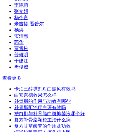
李晓萌
张文娟
杨今言
米吉提·吾普尔
杨洪
窦清惠
郭华
贾雪松
普雄明
于建江
樊俊威
查看更多
卡泊三醇搽剂对白癜风有效吗
曲安奈德效果怎么样
补骨脂的作用与功效有哪些
补骨脂酊治疗白斑有效吗
祛白酊与补骨脂白斑抑菌液哪个好
复方补骨脂颗粒主治什么病
复方甘草酸苷的作用及功效