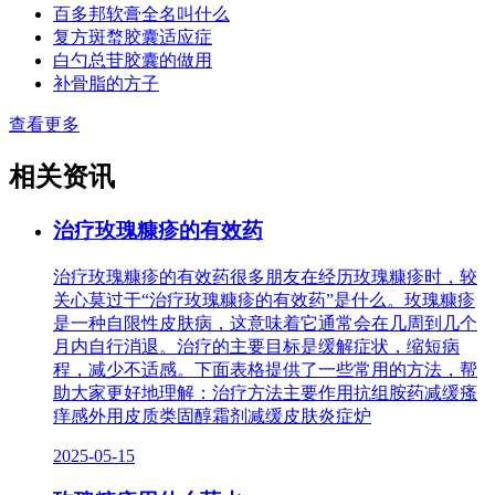
百多邦软膏全名叫什么
复方斑蝥胶囊适应症
白勺总苷胶囊的做用
补骨脂的方子
查看更多
相关资讯
治疗玫瑰糠疹的有效药
治疗玫瑰糠疹的有效药很多朋友在经历玫瑰糠疹时，较
关心莫过于“治疗玫瑰糠疹的有效药”是什么。玫瑰糠疹
是一种自限性皮肤病，这意味着它通常会在几周到几个
月内自行消退。治疗的主要目标是缓解症状，缩短病
程，减少不适感。下面表格提供了一些常用的方法，帮
助大家更好地理解：治疗方法主要作用抗组胺药减缓瘙
痒感外用皮质类固醇霜剂减缓皮肤炎症炉
2025-05-15