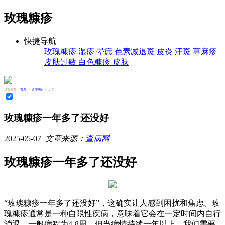
玫瑰糠疹
快捷导航
玫瑰糠疹
湿疹
晕痣
色素减退斑
皮炎
汗斑
荨麻疹
皮肤过敏
白色糠疹
皮肤
当前位置：
首页
>>
玫瑰糠疹
>> 正文
玫瑰糠疹一年多了还没好
2025-05-07
文章来源：
查病网
玫瑰糠疹一年多了还没好
“玫瑰糠疹一年多了还没好”，这确实让人感到困扰和焦虑。玫
瑰糠疹通常是一种自限性疾病，意味着它会在一定时间内自行
消退，一般病程为4-8周。但当病情持续一年以上，我们需要