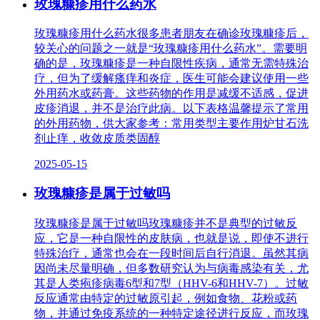
玫瑰糠疹用什么药水
玫瑰糠疹用什么药水很多患者朋友在确诊玫瑰糠疹后，
较关心的问题之一就是“玫瑰糠疹用什么药水”。需要明
确的是，玫瑰糠疹是一种自限性疾病，通常无需特殊治
疗，但为了缓解瘙痒和炎症，医生可能会建议使用一些
外用药水或药膏。这些药物的作用是减缓不适感，促进
皮疹消退，并不是治疗此病。以下表格温馨提示了常用
的外用药物，供大家参考：常用类型主要作用炉甘石洗
剂止痒，收敛皮质类固醇
2025-05-15
玫瑰糠疹是属于过敏吗
玫瑰糠疹是属于过敏吗玫瑰糠疹并不是典型的过敏反
应，它是一种自限性的皮肤病，也就是说，即使不进行
特殊治疗，通常也会在一段时间后自行消退。虽然其病
因尚未尽量明确，但多数研究认为与病毒感染有关，尤
其是人类疱疹病毒6型和7型（HHV-6和HHV-7）。过敏
反应通常由特定的过敏原引起，例如食物、花粉或药
物，并通过免疫系统的一种特定途径进行反应，而玫瑰