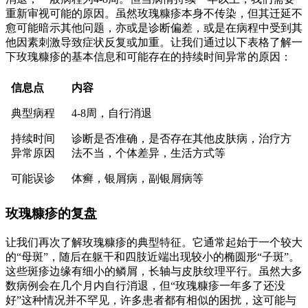
重新审视可能的原因。虽然玫瑰糠疹本身不传染，但其迁延不
愈可能暗示其他问题，亦或是诊断偏差，或是在病程中受到其
他因素刺激导致症状反复或加重。让我们通过以下表格了解一
下玫瑰糠疹的基本信息和可能存在的持续时间异常的原因：
信息点
内容
典型病程
4-8周，自行消退
持续时间
诊断是否准确，是否存在其他皮肤病，治疗方
异常原因
法不当，个体差异，生活方式等
可能误诊
体癣，银屑病，副银屑病等
玫瑰糠疹的复盘
让我们再次了解玫瑰糠疹的典型特征。它通常起始于一个较大
的“母斑”，随后在躯干和四肢近端出现较小的椭圆形“子斑”。
这些斑疹边缘有细小的鳞屑，长轴与皮肤纹理平行。虽然大多
数病例会在几个月内自行消退，但“玫瑰糠疹一年多了还没
好”这种情况并不罕见，许多患者都有相似的困扰，这可能与