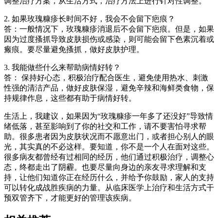
调整治疗方案，从生活方式，治疗方法上进行针对性调整。
2. 如果玫瑰糠疹长时间不好，我会不会留下疤痕？
答：一般情况下，玫瑰糠疹消退后不会留下疤痕。但是，如果
因为过度搔抓导致皮肤损伤或感染，则可能会留下色素沉着或
瘢痕。要尽量避免搔抓，做好皮肤护理。
3. 我能做些什么来帮助病情好转？
答： 保持好心态，积极治疗配合医生，避免使用热水、刺激
性强的清洁产品，做好皮肤保湿，避免辛辣和海鲜类食物，保
持规律作息，这些都有助于病情好转。
生活上，我建议，如果因为“玫瑰糠疹一年多了还没好”导致情
绪低落，甚至影响到了你的社交和工作，请不要害怕寻求帮
助。很多患者因为皮肤状况而不愿意出门，或者担心别人的眼
光，其实真的不必这样。要知道，你不是一个人在面对这些。
很多病友都曾经有过相同的经历，他们通过积极治疗，调整心
态，终都走出了阴霾。也要尽量向身边的亲友寻求理解和支
持，让他们知道你正在经历什么，并给予你鼓励，家人的支持
可以转化成战胜疾病的力量。从临床医学上治疗和生活方式干
预双管齐下，才能更好的管理该疾病。