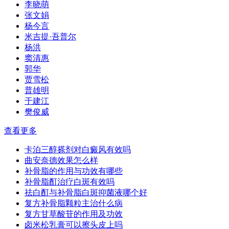
李晓萌
张文娟
杨今言
米吉提·吾普尔
杨洪
窦清惠
郭华
贾雪松
普雄明
于建江
樊俊威
查看更多
卡泊三醇搽剂对白癜风有效吗
曲安奈德效果怎么样
补骨脂的作用与功效有哪些
补骨脂酊治疗白斑有效吗
祛白酊与补骨脂白斑抑菌液哪个好
复方补骨脂颗粒主治什么病
复方甘草酸苷的作用及功效
卤米松乳膏可以擦头皮上吗