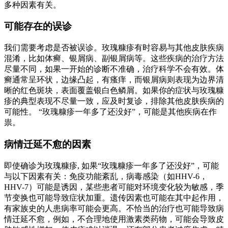
多种因素有关。
可能存在的误诊
我们需要考虑是否被误诊。玫瑰糠疹有时容易与其他皮肤疾病
混淆，比如体癣、银屑病、副银屑病等。这些疾病的治疗方法
尽量不同，如果一开始的诊断不准确，治疗科学不会有效。体
癣通常呈环状，边缘凸起，有瘙痒，而银屑病则表现为边界清
晰的红色斑块，表面覆盖银白色鳞屑。如果你的症状与玫瑰糠
疹的典型表现不尽量一致，应及时复诊，排除其他皮肤疾病的
可能性。 “玫瑰糠疹一年多了还没好”，可能是其他疾病在作
祟。
病情迁延不愈的因素
即使确诊为玫瑰糠疹, 如果“玫瑰糠疹一年多了还没好”，可能
与以下因素有关：免疫功能紊乱，病毒感染（如HHV-6，
HHV-7）可能是诱因，某些患者可能对环境变化较为敏感，季
节变换也可能导致症状加重。遗传因素也可能在其中起作用，
有家族史的人患病率可能会更高。不恰当的治疗也可能导致病
情迁延不愈，例如，不合理地使用激素类药物，可能会导致皮