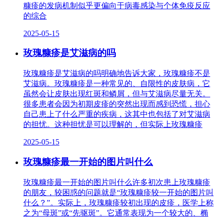
糠疹的发病机制似乎更偏向于病毒感染与个体免疫反应
的综合
2025-05-15
玫瑰糠疹是艾滋病的吗
玫瑰糠疹是艾滋病的吗明确地告诉大家，玫瑰糠疹不是
艾滋病。玫瑰糠疹是一种常见的、自限性的皮肤病，它
虽然会让皮肤出现红斑和鳞屑，但与艾滋病尽量无关。
很多患者会因为初期皮疹的突然出现而感到恐慌，担心
自己患上了什么严重的疾病，这其中也包括了对艾滋病
的担忧。这种担忧是可以理解的，但实际上玫瑰糠疹
2025-05-15
玫瑰糠疹最一开始的图片叫什么
玫瑰糠疹最一开始的图片叫什么许多初次患上玫瑰糠疹
的朋友，较困惑的问题就是“玫瑰糠疹较一开始的图片叫
什么？”。实际上，玫瑰糠疹较初出现的皮疹，医学上称
之为“母斑”或“先驱斑”。它通常表现为一个较大的、椭