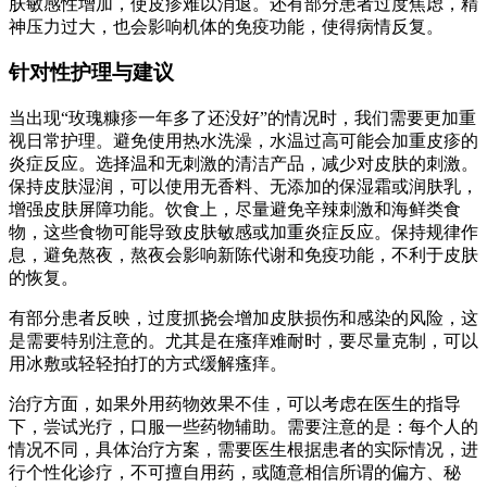
肤敏感性增加，使皮疹难以消退。还有部分患者过度焦虑，精
神压力过大，也会影响机体的免疫功能，使得病情反复。
针对性护理与建议
当出现“玫瑰糠疹一年多了还没好”的情况时，我们需要更加重
视日常护理。避免使用热水洗澡，水温过高可能会加重皮疹的
炎症反应。选择温和无刺激的清洁产品，减少对皮肤的刺激。
保持皮肤湿润，可以使用无香料、无添加的保湿霜或润肤乳，
增强皮肤屏障功能。饮食上，尽量避免辛辣刺激和海鲜类食
物，这些食物可能导致皮肤敏感或加重炎症反应。保持规律作
息，避免熬夜，熬夜会影响新陈代谢和免疫功能，不利于皮肤
的恢复。
有部分患者反映，过度抓挠会增加皮肤损伤和感染的风险，这
是需要特别注意的。尤其是在瘙痒难耐时，要尽量克制，可以
用冰敷或轻轻拍打的方式缓解瘙痒。
治疗方面，如果外用药物效果不佳，可以考虑在医生的指导
下，尝试光疗，口服一些药物辅助。需要注意的是：每个人的
情况不同，具体治疗方案，需要医生根据患者的实际情况，进
行个性化诊疗，不可擅自用药，或随意相信所谓的偏方、秘