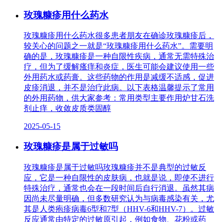
玫瑰糠疹用什么药水
玫瑰糠疹用什么药水很多患者朋友在确诊玫瑰糠疹后，
较关心的问题之一就是“玫瑰糠疹用什么药水”。需要明
确的是，玫瑰糠疹是一种自限性疾病，通常无需特殊治
疗，但为了缓解瘙痒和炎症，医生可能会建议使用一些
外用药水或药膏。这些药物的作用是减缓不适感，促进
皮疹消退，并不是治疗此病。以下表格温馨提示了常用
的外用药物，供大家参考：常用类型主要作用炉甘石洗
剂止痒，收敛皮质类固醇
2025-05-15
玫瑰糠疹是属于过敏吗
玫瑰糠疹是属于过敏吗玫瑰糠疹并不是典型的过敏反
应，它是一种自限性的皮肤病，也就是说，即使不进行
特殊治疗，通常也会在一段时间后自行消退。虽然其病
因尚未尽量明确，但多数研究认为与病毒感染有关，尤
其是人类疱疹病毒6型和7型（HHV-6和HHV-7）。过敏
反应通常由特定的过敏原引起，例如食物、花粉或药