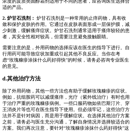
浓度的皮质类固醇霜剂适用于不同的患者，应咨询医生选择合
适的产品。
2. 炉甘石洗剂：
炉甘石洗剂是一种常用的止痒药物，具有收
敛和保护皮肤的作用。它通过在皮肤表面形成一层保护膜，减
少刺激，缓解瘙痒症状。炉甘石洗剂通常适用于瘙痒较轻的患
者，其安全性相对较高，但需要注意避免接触眼睛。
需要注意的是，外用药物的选择应该在医生的指导下进行。自
行用药可能导致症状加重或引起其他不良反应。当你在考
虑“玫瑰糠疹涂抹什么药好得快”的时候，请务必咨询专业医生
的意见。
d.其他治疗方法
除了外用药物，其他一些方法也有助于缓解玫瑰糠疹的症状。
例如，抗组胺药可以减缓瘙痒，光疗（紫外线治疗）有时也用
于治疗严重的玫瑰糠疹病例。一些口服药物如依巴斯汀片、穿
王消炎片等也可在医生指导下使用。但必须牢记，这些治疗方
法并不是针对病因，而是用于缓解症状。在选择其他治疗方案
之前，请务必与医生充分沟通，了解自身情况并选择较适合的
方案。我们再次注意，要针对“玫瑰糠疹涂抹什么药好得快”这