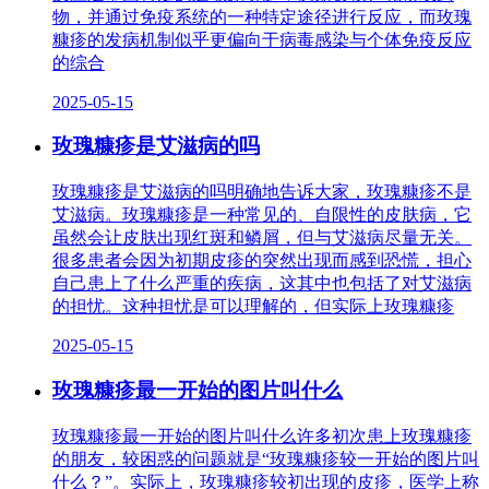
物，并通过免疫系统的一种特定途径进行反应，而玫瑰
糠疹的发病机制似乎更偏向于病毒感染与个体免疫反应
的综合
2025-05-15
玫瑰糠疹是艾滋病的吗
玫瑰糠疹是艾滋病的吗明确地告诉大家，玫瑰糠疹不是
艾滋病。玫瑰糠疹是一种常见的、自限性的皮肤病，它
虽然会让皮肤出现红斑和鳞屑，但与艾滋病尽量无关。
很多患者会因为初期皮疹的突然出现而感到恐慌，担心
自己患上了什么严重的疾病，这其中也包括了对艾滋病
的担忧。这种担忧是可以理解的，但实际上玫瑰糠疹
2025-05-15
玫瑰糠疹最一开始的图片叫什么
玫瑰糠疹最一开始的图片叫什么许多初次患上玫瑰糠疹
的朋友，较困惑的问题就是“玫瑰糠疹较一开始的图片叫
什么？”。实际上，玫瑰糠疹较初出现的皮疹，医学上称