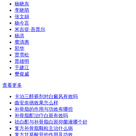
杨晓东
李晓萌
张文娟
杨今言
米吉提·吾普尔
杨洪
窦清惠
郭华
贾雪松
普雄明
于建江
樊俊威
查看更多
卡泊三醇搽剂对白癜风有效吗
曲安奈德效果怎么样
补骨脂的作用与功效有哪些
补骨脂酊治疗白斑有效吗
祛白酊与补骨脂白斑抑菌液哪个好
复方补骨脂颗粒主治什么病
复方甘草酸苷的作用及功效