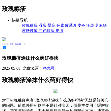
玫瑰糠疹
快捷导航
玫瑰糠疹
湿疹
晕痣
色素减退斑
皮炎
汗斑
荨麻疹
皮肤过敏
白色糠疹
皮肤
当前位置：
首页
>>
玫瑰糠疹
>> 正文
玫瑰糠疹涂抹什么药好得快
2025-05-08
文章来源：
查病网
玫瑰糠疹涂抹什么药好得快
对于玫瑰糠疹患者“玫瑰糠疹涂抹什么药好得快”无疑是较关心
的问题。简单外用药物并不是针对病因，而是主要用于缓解症
状，加速皮疹消退。由于玫瑰糠疹是一种自限性疾病，通常会