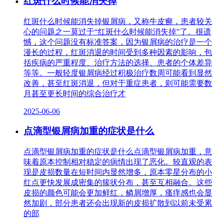
红斑什么时候能消失掉
红斑什么时候能消失掉银屑病，又称牛皮癣，患者较关
心的问题之一莫过于“红斑什么时候能消失掉”了。很遗
憾，这个问题没有标准答案，因为银屑病的治疗是一个
漫长的过程，红斑消退的时间受到多种因素的影响，包
括疾病的严重程度、治疗方法的选择、患者的个体差异
等等。一般轻度银屑病经过积极治疗数周可能看到显然
改善，甚至红斑消退，但对于重症患者，则可能需要数
月甚至更长时间的综合治疗才
2025-06-06
点滴型银屑病加重的症状是什么
点滴型银屑病加重的症状是什么点滴型银屑病加重，意
味着原本控制相对稳定的病情出现了恶化。较直观的表
现是皮损数量在短时间内显然增多，原本零星分布的小
红点更快发展成密集的簇状分布，甚至互相融合。这些
皮损的颜色可能会更加鲜红，鳞屑增厚，瘙痒感也会显
然加剧，部分患者还会出现新的皮损扩散到以前未受累
的部