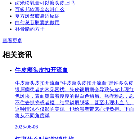
卤米松乳膏可以擦头皮上吗
百多邦软膏全名叫什么
复方斑蝥胶囊适应症
白勺总苷胶囊的做用
补骨脂的方子
查看更多
相关资讯
牛皮癣头皮扣开流血
牛皮癣头皮扣开流血“牛皮癣头皮扣开流血”是许多头皮
银屑病患者的常见困扰。头皮银屑病会导致头皮出现红
色斑块，表面覆盖着厚厚的银白色鳞屑。瘙痒难忍，忍
不住去抓挠或者抠，结果鳞屑脱落，甚至出现出血点。
这种情况不仅影响美观，也给患者带来心理负担。下面
将从不同角度详
2025-06-06