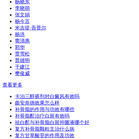
杨晓东
李晓萌
张文娟
杨今言
米吉提·吾普尔
杨洪
窦清惠
郭华
贾雪松
普雄明
于建江
樊俊威
查看更多
卡泊三醇搽剂对白癜风有效吗
曲安奈德效果怎么样
补骨脂的作用与功效有哪些
补骨脂酊治疗白斑有效吗
祛白酊与补骨脂白斑抑菌液哪个好
复方补骨脂颗粒主治什么病
复方甘草酸苷的作用及功效