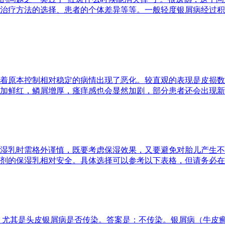
治疗方法的选择、患者的个体差异等等。一般轻度银屑病经过积
着原本控制相对稳定的病情出现了恶化。较直观的表现是皮损数
加鲜红，鳞屑增厚，瘙痒感也会显然加剧，部分患者还会出现新
湿乳时需格外谨慎，既要考虑保湿效果，又要避免对胎儿产生不
剂的保湿乳相对安全。具体选择可以参考以下表格，但请务必在
，尤其是头皮银屑病是否传染。答案是：不传染。银屑病（牛皮