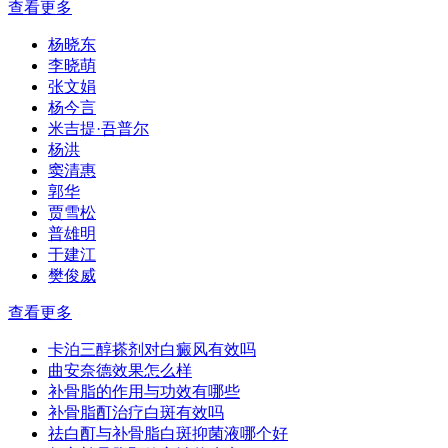
查看更多
杨晓东
李晓萌
张文娟
杨今言
米吉提·吾普尔
杨洪
窦清惠
郭华
贾雪松
普雄明
于建江
樊俊威
查看更多
卡泊三醇搽剂对白癜风有效吗
曲安奈德效果怎么样
补骨脂的作用与功效有哪些
补骨脂酊治疗白斑有效吗
祛白酊与补骨脂白斑抑菌液哪个好