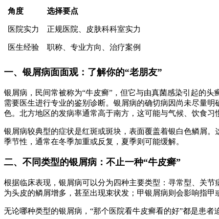
角度
选择要点
医院实力
正规医院、皮肤科科室实力
医生经验
职称、专业方向、治疗案例
一、银屑病面面观：了解你的“老朋友”
银屑病，民间常被称为“牛皮癣”，但它与由真菌感染引起的
需要医生进行专业的鉴别诊断。银屑病的确切病因尚未尽量明
色。北方地区的发病率通常高于南方，这可能与气候、饮食习
银屑病较典型的症状是红斑或斑块，表面覆盖着银白色鳞屑。
季节性，通常在冬季加重或反复，夏季则可能缓解。
二、不同类型的银屑病：不止一种“牛皮癣”
根据临床表现，银屑病可以分为四种主要类型：寻常型、关节
为头皮的鳞屑增多，甚至出现束状发；甲银屑病则会影响指甲
无论哪种类型的银屑病，“那个医院看牛皮癣看的好”都是患者