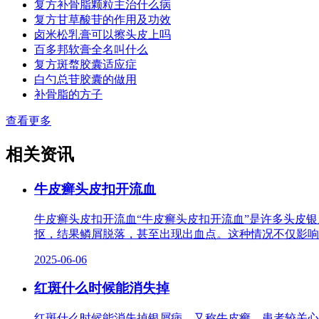
复方补骨脂颗粒主治什么病
复方甘草酸苷的作用及功效
卤米松乳膏可以擦头皮上吗
百多邦软膏全名叫什么
复方斑蝥胶囊适应症
白勺总苷胶囊的做用
补骨脂的方子
查看更多
相关资讯
牛皮癣头皮扣开流血
牛皮癣头皮扣开流血“牛皮癣头皮扣开流血”是许多头皮
抠，结果鳞屑脱落，甚至出现出血点。这种情况不仅影响
2025-06-06
红斑什么时候能消失掉
红斑什么时候能消失掉银屑病，又称牛皮癣，患者较关心