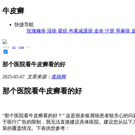
牛皮癣
快捷导航
玫瑰糠疹
湿疹
晕痣
色素减退斑
皮炎
汗斑
荨麻疹
当前位置：
首页
>>
牛皮癣
>> 正文
那个医院看牛皮癣看的好
2025-05-07
文章来源：
查病网
那个医院看牛皮癣看的好
“那个医院看牛皮癣看的好？” 这是很多银屑病患者较关心的
于医疗广告的限制，我无法直接建议具体医院。建议您从以下
策的覆盖情况。下表供您参考：