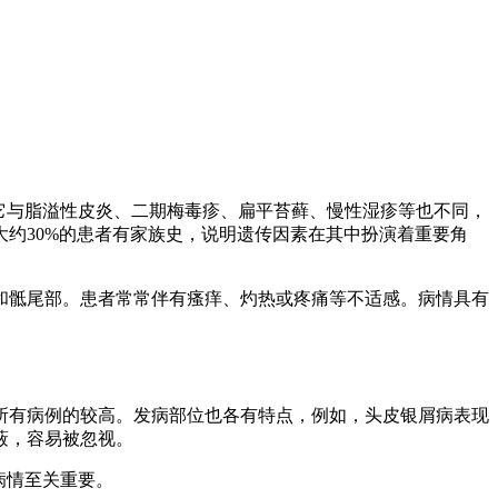
它与脂溢性皮炎、二期梅毒疹、扁平苔藓、慢性湿疹等也不同，
约30%的患者有家族史，说明遗传因素在其中扮演着重要角
和骶尾部。患者常常伴有瘙痒、灼热或疼痛等不适感。病情具有
所有病例的较高。发病部位也各有特点，例如，头皮银屑病表现
蔽，容易被忽视。
病情至关重要。