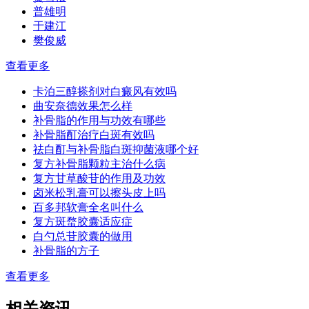
普雄明
于建江
樊俊威
查看更多
卡泊三醇搽剂对白癜风有效吗
曲安奈德效果怎么样
补骨脂的作用与功效有哪些
补骨脂酊治疗白斑有效吗
祛白酊与补骨脂白斑抑菌液哪个好
复方补骨脂颗粒主治什么病
复方甘草酸苷的作用及功效
卤米松乳膏可以擦头皮上吗
百多邦软膏全名叫什么
复方斑蝥胶囊适应症
白勺总苷胶囊的做用
补骨脂的方子
查看更多