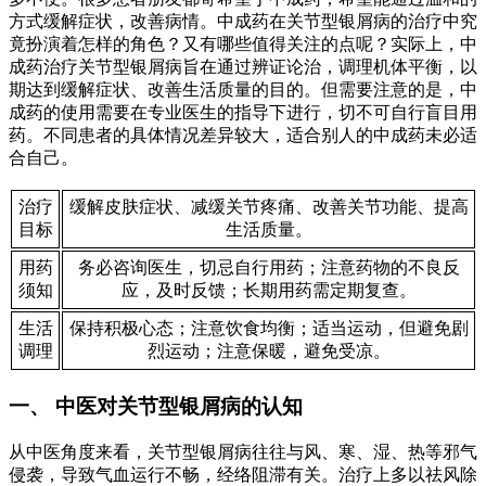
方式缓解症状，改善病情。中成药在关节型银屑病的治疗中究
竟扮演着怎样的角色？又有哪些值得关注的点呢？实际上，中
成药治疗关节型银屑病旨在通过辨证论治，调理机体平衡，以
期达到缓解症状、改善生活质量的目的。但需要注意的是，中
成药的使用需要在专业医生的指导下进行，切不可自行盲目用
药。不同患者的具体情况差异较大，适合别人的中成药未必适
合自己。
治疗
缓解皮肤症状、减缓关节疼痛、改善关节功能、提高
目标
生活质量。
用药
务必咨询医生，切忌自行用药；注意药物的不良反
须知
应，及时反馈；长期用药需定期复查。
生活
保持积极心态；注意饮食均衡；适当运动，但避免剧
调理
烈运动；注意保暖，避免受凉。
一、 中医对关节型银屑病的认知
从中医角度来看，关节型银屑病往往与风、寒、湿、热等邪气
侵袭，导致气血运行不畅，经络阻滞有关。治疗上多以祛风除