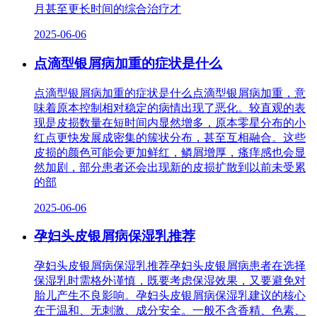
月甚至更长时间的综合治疗才
2025-06-06
点滴型银屑病加重的症状是什么
点滴型银屑病加重的症状是什么点滴型银屑病加重，意
味着原本控制相对稳定的病情出现了恶化。较直观的表
现是皮损数量在短时间内显然增多，原本零星分布的小
红点更快发展成密集的簇状分布，甚至互相融合。这些
皮损的颜色可能会更加鲜红，鳞屑增厚，瘙痒感也会显
然加剧，部分患者还会出现新的皮损扩散到以前未受累
的部
2025-06-06
孕妇头皮银屑病保湿乳推荐
孕妇头皮银屑病保湿乳推荐孕妇头皮银屑病患者在选择
保湿乳时需格外谨慎，既要考虑保湿效果，又要避免对
胎儿产生不良影响。孕妇头皮银屑病保湿乳建议的核心
在于温和、无刺激、成分安全。一般不含香精、色素、