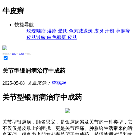
牛皮癣
快捷导航
玫瑰糠疹
湿疹
晕痣
色素减退斑
皮炎
汗斑
荨麻疹
皮肤过敏
白色糠疹
皮肤
当前位置：
首页
>>
牛皮癣
>> 正文
关节型银屑病治疗中成药
2025-05-08
文章来源：
查病网
关节型银屑病治疗中成药
关节型银屑病，顾名思义，是银屑病累及关节的一种类型，它
不仅仅是皮肤上的困扰，更是关节疼痛、肿胀给生活带来的诸
多不便。很多患者朋友都寄希望于中成药，希望能通过温和的