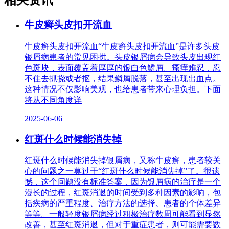
相关资讯
牛皮癣头皮扣开流血
牛皮癣头皮扣开流血“牛皮癣头皮扣开流血”是许多头皮
银屑病患者的常见困扰。头皮银屑病会导致头皮出现红
色斑块，表面覆盖着厚厚的银白色鳞屑。瘙痒难忍，忍
不住去抓挠或者抠，结果鳞屑脱落，甚至出现出血点。
这种情况不仅影响美观，也给患者带来心理负担。下面
将从不同角度详
2025-06-06
红斑什么时候能消失掉
红斑什么时候能消失掉银屑病，又称牛皮癣，患者较关
心的问题之一莫过于“红斑什么时候能消失掉”了。很遗
憾，这个问题没有标准答案，因为银屑病的治疗是一个
漫长的过程，红斑消退的时间受到多种因素的影响，包
括疾病的严重程度、治疗方法的选择、患者的个体差异
等等。一般轻度银屑病经过积极治疗数周可能看到显然
改善，甚至红斑消退，但对于重症患者，则可能需要数