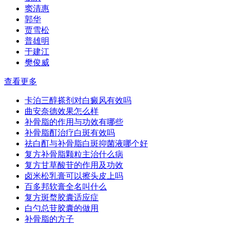
窦清惠
郭华
贾雪松
普雄明
于建江
樊俊威
查看更多
卡泊三醇搽剂对白癜风有效吗
曲安奈德效果怎么样
补骨脂的作用与功效有哪些
补骨脂酊治疗白斑有效吗
祛白酊与补骨脂白斑抑菌液哪个好
复方补骨脂颗粒主治什么病
复方甘草酸苷的作用及功效
卤米松乳膏可以擦头皮上吗
百多邦软膏全名叫什么
复方斑蝥胶囊适应症
白勺总苷胶囊的做用
补骨脂的方子