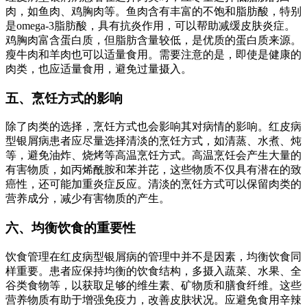
肉，如鱼肉、鸡胸肉等。鱼肉含有丰富的不饱和脂肪酸，特别
是omega-3脂肪酸，具有抗炎作用，可以帮助减缓皮肤炎症。
鸡胸肉富含蛋白质，但脂肪含量较低，是优质的蛋白质来源。
瘦牛肉和羊肉也可以适量食用。需要注意的是，即使是健康的
肉类，也应适量食用，避免过量摄入。
五、烹饪方式的影响
除了肉类的选择，烹饪方式也会影响其对病情的影响。红皮病
型银屑病患者应尽量选择清淡的烹饪方式，如清蒸、水煮、炖
等，避免油炸、烧烤等高温烹饪方式。高温烹饪会产生大量的
有害物质，如丙烯酰胺和苯并芘，这些物质不仅具有潜在的致
癌性，还可能加重炎症反应。清淡的烹饪方式可以保留肉类的
营养成分，减少有害物质的产生。
六、均衡饮食的重要性
饮食管理在红皮病型银屑病的管理中并不是因素，均衡饮食同
样重要。患者应保持均衡的饮食结构，多摄入蔬菜、水果、全
谷类食物等，以获取足够的维生素、矿物质和膳食纤维。这些
营养物质有助于增强免疫力，改善皮肤状况。应避免食用辛辣