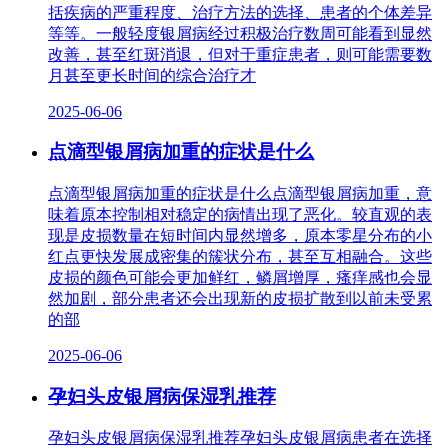
括疾病的严重程度、治疗方法的选择、患者的个体差异
等等。一般轻度银屑病经过积极治疗数周可能看到显然
改善，甚至红斑消退，但对于重症患者，则可能需要数
月甚至更长时间的综合治疗才
2025-06-06
点滴型银屑病加重的症状是什么
点滴型银屑病加重的症状是什么点滴型银屑病加重，意
味着原本控制相对稳定的病情出现了恶化。较直观的表
现是皮损数量在短时间内显然增多，原本零星分布的小
红点更快发展成密集的簇状分布，甚至互相融合。这些
皮损的颜色可能会更加鲜红，鳞屑增厚，瘙痒感也会显
然加剧，部分患者还会出现新的皮损扩散到以前未受累
的部
2025-06-06
孕妇头皮银屑病保湿乳推荐
孕妇头皮银屑病保湿乳推荐孕妇头皮银屑病患者在选择