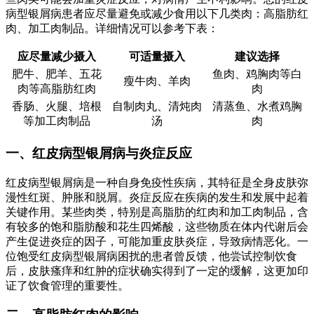
病型银屑病患者应尽量避免或减少食用以下几类肉：高脂肪红
肉、加工肉制品。详细情况可以参考下表：
应尽量减少摄入
可适量摄入
建议选择
肥牛、肥羊、五花
鱼肉、鸡胸肉等白
瘦牛肉、羊肉
肉等高脂肪红肉
肉
香肠、火腿、培根
自制肉丸、清炖肉
清蒸鱼、水煮鸡胸
等加工肉制品
汤
肉
一、红皮病型银屑病与炎症反应
红皮病型银屑病是一种自身免疫性疾病，其特征是全身皮肤弥
漫性红斑、肿胀和脱屑。炎症反应在疾病的发生和发展中起着
关键作用。某些肉类，特别是高脂肪的红肉和加工肉制品，含
有较多的饱和脂肪酸和花生四烯酸，这些物质在体内代谢后会
产生促进炎症的因子，可能加重皮肤炎症，导致病情恶化。一
位饱受红皮病型银屑病困扰的患者曾反馈，他尝试控制饮食
后，皮肤瘙痒和红肿的症状确实得到了一定的缓解，这更加印
证了饮食管理的重要性。