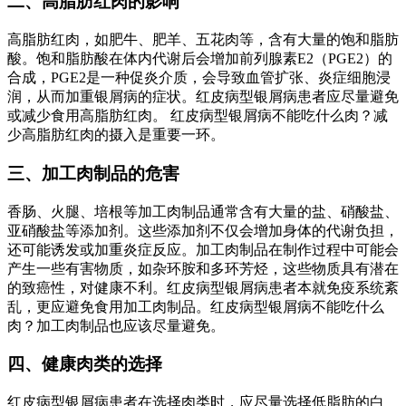
二、高脂肪红肉的影响
高脂肪红肉，如肥牛、肥羊、五花肉等，含有大量的饱和脂肪
酸。饱和脂肪酸在体内代谢后会增加前列腺素E2（PGE2）的
合成，PGE2是一种促炎介质，会导致血管扩张、炎症细胞浸
润，从而加重银屑病的症状。红皮病型银屑病患者应尽量避免
或减少食用高脂肪红肉。 红皮病型银屑病不能吃什么肉？减
少高脂肪红肉的摄入是重要一环。
三、加工肉制品的危害
香肠、火腿、培根等加工肉制品通常含有大量的盐、硝酸盐、
亚硝酸盐等添加剂。这些添加剂不仅会增加身体的代谢负担，
还可能诱发或加重炎症反应。加工肉制品在制作过程中可能会
产生一些有害物质，如杂环胺和多环芳烃，这些物质具有潜在
的致癌性，对健康不利。红皮病型银屑病患者本就免疫系统紊
乱，更应避免食用加工肉制品。红皮病型银屑病不能吃什么
肉？加工肉制品也应该尽量避免。
四、健康肉类的选择
红皮病型银屑病患者在选择肉类时，应尽量选择低脂肪的白