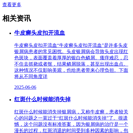
查看更多
相关资讯
牛皮癣头皮扣开流血
牛皮癣头皮扣开流血“牛皮癣头皮扣开流血”是许多头皮
银屑病患者的常见困扰。头皮银屑病会导致头皮出现红
色斑块，表面覆盖着厚厚的银白色鳞屑。瘙痒难忍，忍
不住去抓挠或者抠，结果鳞屑脱落，甚至出现出血点。
这种情况不仅影响美观，也给患者带来心理负担。下面
将从不同角度详
2025-06-06
红斑什么时候能消失掉
红斑什么时候能消失掉银屑病，又称牛皮癣，患者较关
心的问题之一莫过于“红斑什么时候能消失掉”了。很遗
憾，这个问题没有标准答案，因为银屑病的治疗是一个
漫长的过程，红斑消退的时间受到多种因素的影响，包