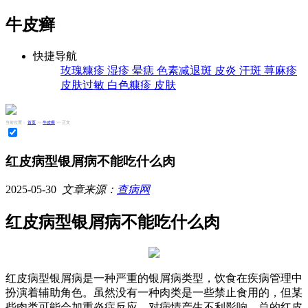
牛皮癣
快捷导航
玫瑰糠疹
湿疹
晕痣
色素减退斑
皮炎
汗斑
荨麻疹
皮肤过敏
白色糠疹
皮肤
当前位置：
首页
>>
牛皮癣
>> 正文
红皮病型银屑病不能吃什么肉
2025-05-30
文章来源：
查病网
红皮病型银屑病不能吃什么肉
红皮病型银屑病是一种严重的银屑病类型，饮食在疾病管理中
扮演着辅助角色。虽然没有一种肉类是一些禁止食用的，但某
些肉类可能会加重炎症反应，对病情产生不利影响。总的红皮