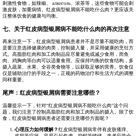
刺激性食物，如辣椒、 алкоголь、浓茶等，这些食物可能会刺
激皮肤，加重病情。红皮病型银屑病不能吃什么肉？更应该关
注整体饮食的健康与均衡。
七、关于红皮病型银屑病不能吃什么肉的再次注意
再来注意一下，红皮病型银屑病患者并不是尽量不能吃肉，而
是要注意选择健康的肉类，控制摄入量，并采用健康的烹饪方
式。高脂肪红肉和加工肉制品应尽量避免或减少食用，而鱼
肉、鸡胸肉等白肉可以适量食用。应保持均衡的饮食结构，多
摄入蔬菜、水果、全谷类食物等，以获取足够的营养。饮食仅
仅是辅助治疗的手段之一，正规的药物治疗和生活方式的调整
同样重要。
尾声：红皮病型银屑病需要注意哪些？
温馨提示一下，针对“红皮病型银屑病不能吃什么肉”这个问
题，我们注意了控制高脂肪红肉和加工肉制品的摄入。除了饮
食，红皮病型银屑病患者还需要注意哪些方面呢？
心理压力如何缓解？
红皮病型银屑病常伴有皮肤瘙痒、
皮损等症状，容易引起焦虑、抑郁等情绪。患者应学会