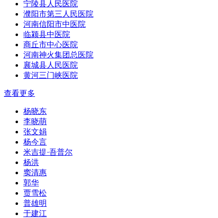
宁陵县人民医院
濮阳市第三人民医院
河南信阳市中医院
临颍县中医院
商丘市中心医院
河南神火集团总医院
襄城县人民医院
黄河三门峡医院
查看更多
杨晓东
李晓萌
张文娟
杨今言
米吉提·吾普尔
杨洪
窦清惠
郭华
贾雪松
普雄明
于建江