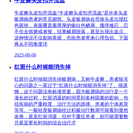
牛皮癣头皮扣开流血
牛皮癣头皮扣开流血“牛皮癣头皮扣开流血”是许多头皮
银屑病患者的常见困扰。头皮银屑病会导致头皮出现红
色斑块，表面覆盖着厚厚的银白色鳞屑。瘙痒难忍，忍
不住去抓挠或者抠，结果鳞屑脱落，甚至出现出血点。
这种情况不仅影响美观，也给患者带来心理负担。下面
将从不同角度详
2025-06-06
红斑什么时候能消失掉
红斑什么时候能消失掉银屑病，又称牛皮癣，患者较关
心的问题之一莫过于“红斑什么时候能消失掉”了。很遗
憾，这个问题没有标准答案，因为银屑病的治疗是一个
漫长的过程，红斑消退的时间受到多种因素的影响，包
括疾病的严重程度、治疗方法的选择、患者的个体差异
等等。一般轻度银屑病经过积极治疗数周可能看到显然
改善，甚至红斑消退，但对于重症患者，则可能需要数
月甚至更长时间的综合治疗才