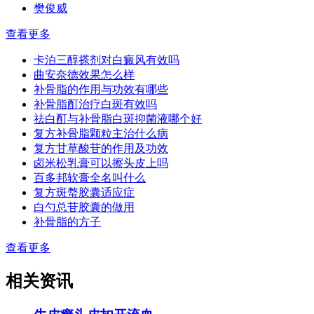
樊俊威
查看更多
卡泊三醇搽剂对白癜风有效吗
曲安奈德效果怎么样
补骨脂的作用与功效有哪些
补骨脂酊治疗白斑有效吗
祛白酊与补骨脂白斑抑菌液哪个好
复方补骨脂颗粒主治什么病
复方甘草酸苷的作用及功效
卤米松乳膏可以擦头皮上吗
百多邦软膏全名叫什么
复方斑蝥胶囊适应症
白勺总苷胶囊的做用
补骨脂的方子
查看更多
相关资讯