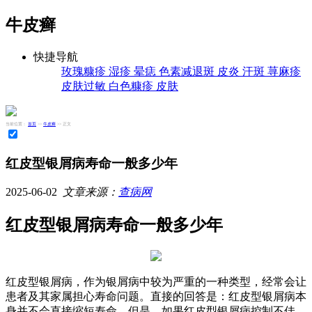
牛皮癣
快捷导航
玫瑰糠疹
湿疹
晕痣
色素减退斑
皮炎
汗斑
荨麻疹
皮肤过敏
白色糠疹
皮肤
当前位置：
首页
>>
牛皮癣
>> 正文
红皮型银屑病寿命一般多少年
2025-06-02
文章来源：
查病网
红皮型银屑病寿命一般多少年
红皮型银屑病，作为银屑病中较为严重的一种类型，经常会让
患者及其家属担心寿命问题。直接的回答是：红皮型银屑病本
身并不会直接缩短寿命。但是，如果红皮型银屑病控制不佳，