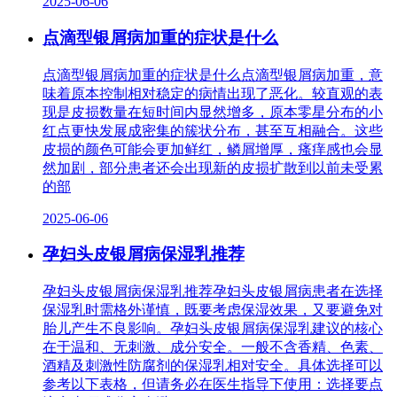
2025-06-06
点滴型银屑病加重的症状是什么
点滴型银屑病加重的症状是什么点滴型银屑病加重，意
味着原本控制相对稳定的病情出现了恶化。较直观的表
现是皮损数量在短时间内显然增多，原本零星分布的小
红点更快发展成密集的簇状分布，甚至互相融合。这些
皮损的颜色可能会更加鲜红，鳞屑增厚，瘙痒感也会显
然加剧，部分患者还会出现新的皮损扩散到以前未受累
的部
2025-06-06
孕妇头皮银屑病保湿乳推荐
孕妇头皮银屑病保湿乳推荐孕妇头皮银屑病患者在选择
保湿乳时需格外谨慎，既要考虑保湿效果，又要避免对
胎儿产生不良影响。孕妇头皮银屑病保湿乳建议的核心
在于温和、无刺激、成分安全。一般不含香精、色素、
酒精及刺激性防腐剂的保湿乳相对安全。具体选择可以
参考以下表格，但请务必在医生指导下使用：选择要点