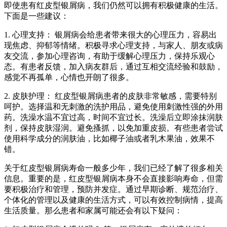
即使患有红皮型银屑病，我们仍然可以拥有积极健康的生活。
下面是一些建议：
1. 心理支持： 银屑病会给患者带来很大的心理压力，容易出
现焦虑、抑郁等情绪。积极寻求心理支持，与家人、朋友或病
友交流，参加心理咨询，有助于缓解心理压力，保持乐观心
态。有患者反馈，加入病友群后，通过互相交流经验和鼓励，
感觉不再孤单，心情也开朗了很多。
2. 皮肤护理： 红皮型银屑病患者的皮肤非常敏感，需要特别
呵护。选择温和无刺激的洗护用品，避免使用刺激性强的外用
药。洗澡水温不宜过高，时间不宜过长。洗澡后立即涂抹润肤
剂，保持皮肤湿润。避免搔抓，以免加重皮损。有些患者尝试
使用科学成分的润肤油，比如椰子油或者乳木果油，效果不
错。
关于红皮型银屑病寿命一般多少年，我们已经了解了很多相关
信息。重要的是，红皮型银屑病本身不会直接影响寿命，但需
要积极治疗和管理，预防并发症。通过早期诊断、规范治疗、
个体化的管理以及健康的生活方式，可以有效控制病情，提高
生活质量。那么患者和家属可能还会有以下疑问：