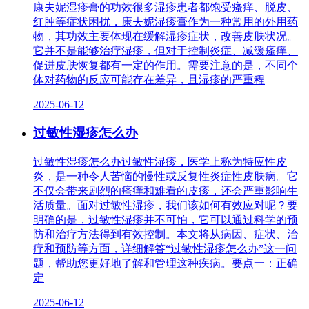
康夫妮湿疹膏的功效很多湿疹患者都饱受瘙痒、脱皮、
红肿等症状困扰，康夫妮湿疹膏作为一种常用的外用药
物，其功效主要体现在缓解湿疹症状，改善皮肤状况。
它并不是能够治疗湿疹，但对于控制炎症、减缓瘙痒、
促进皮肤恢复都有一定的作用。需要注意的是，不同个
体对药物的反应可能存在差异，且湿疹的严重程
2025-06-12
过敏性湿疹怎么办
过敏性湿疹怎么办过敏性湿疹，医学上称为特应性皮
炎，是一种令人苦恼的慢性或反复性炎症性皮肤病。它
不仅会带来剧烈的瘙痒和难看的皮疹，还会严重影响生
活质量。面对过敏性湿疹，我们该如何有效应对呢？要
明确的是，过敏性湿疹并不可怕，它可以通过科学的预
防和治疗方法得到有效控制。本文将从病因、症状、治
疗和预防等方面，详细解答“过敏性湿疹怎么办”这一问
题，帮助您更好地了解和管理这种疾病。要点一：正确
定
2025-06-12