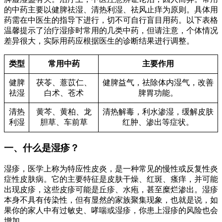
的中药主要以健脾祛湿、清热利湿、祛风止痒为原则。具体用
药需在中医生的指导下进行，切不可自行盲目用药。以下表格
温馨提示了治疗湿疹时常用的几类中药，但请注意，个体情况
差异很大，实际用药应根据医生的诊断结果进行调整。
类型
常用中药
主要作用
健脾
茯苓、薏苡仁、
健脾益气，祛除体内湿气，改善
祛湿
白术、苍术
脾胃功能。
清热
黄芩、黄柏、龙
清热解毒，利水渗湿，缓解皮肤
利湿
胆草、车前草
红肿、渗出等症状。
一、什么是湿疹？
湿疹，医学上称为特应性皮炎，是一种常见的慢性或反复性炎
症性皮肤病。它的主要特征是皮肤干燥、红斑、瘙痒，并可能
出现皮疹，这些皮疹可能是丘疹、水疱，甚至糜烂渗出。湿疹
本身不具有传染性，但有显然的家族聚集现象，也就是说，如
果你的家人中有过敏史、哮喘或湿疹，你患上湿疹的风险也会
增加。