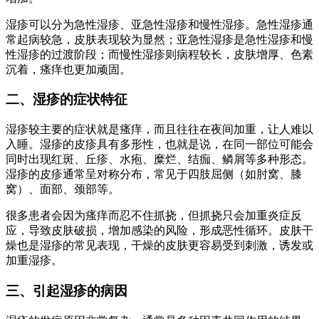
湿疹可以分为急性湿疹、亚急性湿疹和慢性湿疹。急性湿疹通
常起病较急，皮肤表现较为显然；亚急性湿疹是急性湿疹和慢
性湿疹的过渡阶段；而慢性湿疹则病程较长，皮肤增厚、色素
沉着，瘙痒也更加顽固。
二、湿疹的症状特征
湿疹较主要的症状就是瘙痒，而且往往在夜间加重，让人难以
入睡。湿疹的皮疹具有多形性，也就是说，在同一部位可能会
同时出现红斑、丘疹、水疱、糜烂、结痂、鳞屑等多种形态。
湿疹的皮疹通常呈对称分布，常见于四肢屈侧（如肘窝、膝
窝）、面部、颈部等。
很多患者会因为瘙痒而忍不住抓挠，但抓挠只会加重炎症反
应，导致皮肤破损，增加感染的风险，形成恶性循环。皮肤干
燥也是湿疹的常见表现，干燥的皮肤更容易受到刺激，诱发或
加重湿疹。
三、引起湿疹的病因