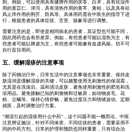
则。例如，可以使用具有健脾作用的茯苓、白术，具有祛湿作
用的薏苡仁、泽泻，具有清热作用的黄芩、黄柏，以及具有祛
风止痒作用的荆芥、防风等。具体用药需在中医生的指导下进
行，根据患者的具体症状、舌苔、脉象等进行调整。
需要注意的是，即使是相同病名的患者，其证型也可能不同，
因此用药也会有所差异。例如，有些患者可能以湿热为主，有
些患者可能以脾虚为主，有些患者可能兼有血虚风燥。切不可
自行盲目用药。
五、缓解湿疹的注意事项
除了药物治疗外，日常生活中的注意事项也非常重要。保持皮
肤湿润是缓解湿疹的关键，可以频繁使用无刺激性的保湿霜，
尤其是在洗澡后。温和清洁皮肤，避免使用刺激性的肥皂和洗
浴用品。避免接触已知的刺激物和过敏原，如动物皮毛、花
粉、尘螨等。保持心情舒畅，避免过度压力和情绪波动。定期
就医，及时调整治疗方案。
“潮湿引起的湿疹用什么中药”，这个问题不能一概而论。中医
注意辨证施治，针对不同体质、不同症状的患者，需要采用不
同的中药方剂。日常的护理和预防也同样重要，只有综合治