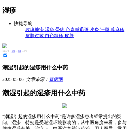
湿疹
快捷导航
玫瑰糠疹
湿疹
晕痣
色素减退斑
皮炎
汗斑
荨麻疹
皮肤过敏
白色糠疹
皮肤
当前位置：
首页
>>
湿疹
>> 正文
潮湿引起的湿疹用什么中药
2025-05-06
文章来源：
查病网
潮湿引起的湿疹用什么中药
“潮湿引起的湿疹用什么中药”是许多湿疹患者经常提出的疑
问。湿疹，特别是受潮湿环境影响的，从中医角度来看，多与
脾虚湿盛有关。治疗上，中医注意辨证论治，因人而异。常用