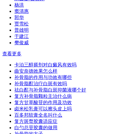
杨洪
窦清惠
郭华
贾雪松
普雄明
于建江
樊俊威
查看更多
卡泊三醇搽剂对白癜风有效吗
曲安奈德效果怎么样
补骨脂的作用与功效有哪些
补骨脂酊治疗白斑有效吗
祛白酊与补骨脂白斑抑菌液哪个好
复方补骨脂颗粒主治什么病
复方甘草酸苷的作用及功效
卤米松乳膏可以擦头皮上吗
百多邦软膏全名叫什么
复方斑蝥胶囊适应症
白勺总苷胶囊的做用
补骨脂的方子