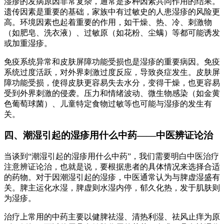
湿疹的发病原因非常复杂，通常是多种因素共同作用的结果。
遗传因素是重要的基础，家族中有过敏史的人患湿疹的风险更
高。环境因素也起着重要的作用，如干燥、热、冷、刺激物
（如肥皂、洗衣液）、过敏原（如花粉、尘螨）等都可能诱发
或加重湿疹。
免疫系统异常和皮肤屏障功能受损也是湿疹的重要病因。免疫
系统过度活跃，对外界刺激过度反应，导致炎症发生。皮肤屏
障功能受损，使得皮肤更容易失去水分，变得干燥，也更容易
受到外界刺激的侵袭。压力和情绪波动、微生物感染（如金黄
色葡萄球菌）、儿童特定食物过敏等也可能与湿疹的发生有
关。
四、潮湿引起的湿疹用什么中药——中医辨证论治
当谈到“潮湿引起的湿疹用什么中药”，我们需要明白中医治疗
注意辨证论治，也就是说，要根据患者的具体情况来选择合适
的药物。对于因潮湿引起的湿疹，中医通常认为与脾虚湿盛有
关。脾主运化水湿，脾虚则水湿内停，郁久化热，发于肌肤则
为湿疹。
治疗上常用的中药主要以健脾祛湿、清热利湿、祛风止痒为原