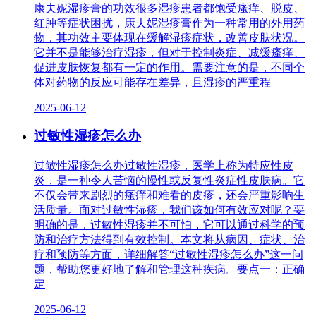
康夫妮湿疹膏的功效很多湿疹患者都饱受瘙痒、脱皮、
红肿等症状困扰，康夫妮湿疹膏作为一种常用的外用药
物，其功效主要体现在缓解湿疹症状，改善皮肤状况。
它并不是能够治疗湿疹，但对于控制炎症、减缓瘙痒、
促进皮肤恢复都有一定的作用。需要注意的是，不同个
体对药物的反应可能存在差异，且湿疹的严重程
2025-06-12
过敏性湿疹怎么办
过敏性湿疹怎么办过敏性湿疹，医学上称为特应性皮
炎，是一种令人苦恼的慢性或反复性炎症性皮肤病。它
不仅会带来剧烈的瘙痒和难看的皮疹，还会严重影响生
活质量。面对过敏性湿疹，我们该如何有效应对呢？要
明确的是，过敏性湿疹并不可怕，它可以通过科学的预
防和治疗方法得到有效控制。本文将从病因、症状、治
疗和预防等方面，详细解答“过敏性湿疹怎么办”这一问
题，帮助您更好地了解和管理这种疾病。要点一：正确
定
2025-06-12