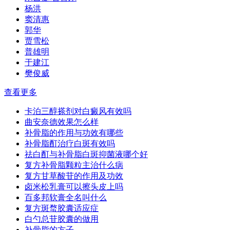
杨洪
窦清惠
郭华
贾雪松
普雄明
于建江
樊俊威
查看更多
卡泊三醇搽剂对白癜风有效吗
曲安奈德效果怎么样
补骨脂的作用与功效有哪些
补骨脂酊治疗白斑有效吗
祛白酊与补骨脂白斑抑菌液哪个好
复方补骨脂颗粒主治什么病
复方甘草酸苷的作用及功效
卤米松乳膏可以擦头皮上吗
百多邦软膏全名叫什么
复方斑蝥胶囊适应症
白勺总苷胶囊的做用
补骨脂的方子