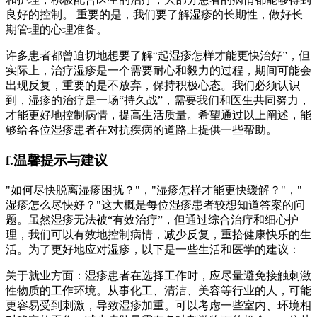
良好的控制。 重要的是，我们要了解湿疹的长期性，做好长
期管理的心理准备。
许多患者都曾迫切地想要了解“起湿疹怎样才能更快治好”，但
实际上，治疗湿疹是一个需要耐心和毅力的过程，期间可能会
出现反复，重要的是不放弃，保持积极心态。我们必须认识
到，湿疹的治疗是一场“持久战”，需要我们和医生共同努力，
才能更好地控制病情，提高生活质量。希望通过以上阐述，能
够给各位湿疹患者在对抗疾病的道路上提供一些帮助。
f.温馨提示与建议
"如何尽快脱离湿疹困扰？"，"湿疹怎样才能更快缓解？"，"
湿疹怎么尽快好？"这大概是每位湿疹患者较想知道答案的问
题。虽然湿疹无法被“有效治疗”，但通过综合治疗和细心护
理，我们可以有效地控制病情，减少反复，重拾健康快乐的生
活。为了更好地应对湿疹，以下是一些生活和医学的建议：
关于就业方面：湿疹患者在选择工作时，应尽量避免接触刺激
性物质的工作环境。从事化工、清洁、美容等行业的人，可能
更容易受到刺激，导致湿疹加重。可以考虑一些室内、环境相