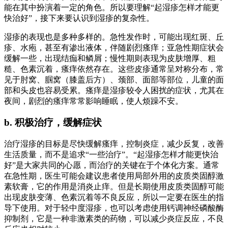
能在其中扮演着一定的角色。所以要理解“起湿疹怎样才能更
快治好”，接下来要认识到湿疹的复杂性。
湿疹的表现也是多种多样的。急性发作时，可能出现红斑、丘
疹、水疱，甚至有渗出液体，伴随剧烈瘙痒；亚急性期症状会
缓解一些，出现结痂和鳞屑；慢性期则表现为皮肤增厚、粗
糙、色素沉着，瘙痒依然存在。这些皮疹通常呈对称分布，常
见于肘窝、腘窝（膝盖后方）、颈部、面部等部位，儿童的面
部和头皮也容易受累。瘙痒是湿疹较令人困扰的症状，尤其在
夜间，剧烈的瘙痒常常影响睡眠，使人烦躁不安。
b. 积极治疗，缓解症状
治疗湿疹的目标是尽快缓解瘙痒，控制炎症，减少反复，改善
生活质量，而不是追求“一些治疗”。“起湿疹怎样才能更快治
好”是大家共同的心愿，而治疗的关键在于个体化方案。通常
在急性期，医生可能会建议患者使用局部外用的皮质类固醇激
素软膏，它的作用是消炎止痒。但是长期使用皮质类固醇可能
出现皮肤变薄、色素沉着等不良反应，所以一定要在医生的指
导下使用。对于轻中度湿疹，也可以考虑使用钙调神经磷酸酶
抑制剂，它是一种非激素类的药物，可以减少炎症反应，不良