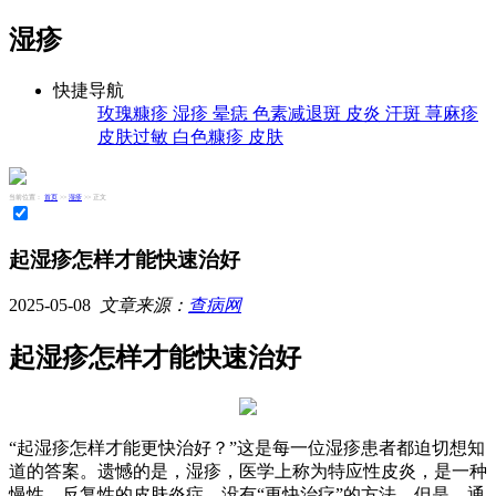
湿疹
快捷导航
玫瑰糠疹
湿疹
晕痣
色素减退斑
皮炎
汗斑
荨麻疹
皮肤过敏
白色糠疹
皮肤
当前位置：
首页
>>
湿疹
>> 正文
起湿疹怎样才能快速治好
2025-05-08
文章来源：
查病网
起湿疹怎样才能快速治好
“起湿疹怎样才能更快治好？”这是每一位湿疹患者都迫切想知
道的答案。遗憾的是，湿疹，医学上称为特应性皮炎，是一种
慢性、反复性的皮肤炎症，没有“更快治疗”的方法。但是，通