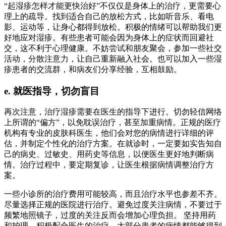
“起湿疹怎样才能更快治好”不仅仅是身体上的治疗，更需要心
理上的疏导。找到适合自己的放松方式，比如听音乐、看电
影、运动等，让身心都得到放松。积极的情绪可以帮助我们更
好地应对湿疹。有些患者可能会因为身体上的症状而回避社
交，这不利于心理健康。不妨尝试和朋友聚会，参加一些社交
活动，分散注意力，让自己重新融入社会。也可以加入一些湿
疹患者的交流群，和病友们分享经验，互相鼓励。
e. 就医指导，切勿盲目
再次注意，治疗湿疹需要在医生的指导下进行。切勿轻信网络
上所谓的“偏方”，以免耽误治疗，甚至加重病情。正规的医疗
机构有专业的皮肤科医生，他们会对您的病情进行详细的评
估，并制定个性化的治疗方案。在就诊时，一定要如实告知自
己的病史、过敏史、用药史等信息，以便医生更好地判断病
情。治疗过程中，要定期复诊，让医生根据病情调整治疗方
案。
一些小诊所的治疗费用可能较高，而且治疗水平也参差不齐。
尽量选择正规的医院进行治疗。避免过度关注病情，不要过于
频繁地照镜子，过度的关注反而会增加心理负担。 坚持用药
和护理，积极配合医生的治疗，大部分患者的病情都能够得到