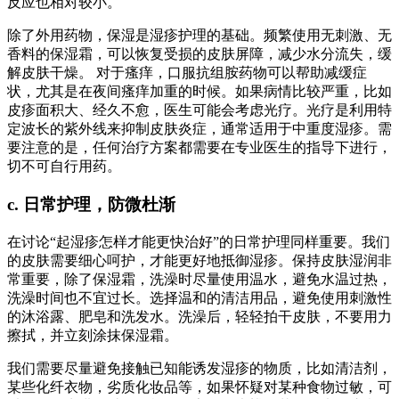
反应也相对较小。
除了外用药物，保湿是湿疹护理的基础。频繁使用无刺激、无
香料的保湿霜，可以恢复受损的皮肤屏障，减少水分流失，缓
解皮肤干燥。 对于瘙痒，口服抗组胺药物可以帮助减缓症
状，尤其是在夜间瘙痒加重的时候。如果病情比较严重，比如
皮疹面积大、经久不愈，医生可能会考虑光疗。光疗是利用特
定波长的紫外线来抑制皮肤炎症，通常适用于中重度湿疹。需
要注意的是，任何治疗方案都需要在专业医生的指导下进行，
切不可自行用药。
c. 日常护理，防微杜渐
在讨论“起湿疹怎样才能更快治好”的日常护理同样重要。我们
的皮肤需要细心呵护，才能更好地抵御湿疹。保持皮肤湿润非
常重要，除了保湿霜，洗澡时尽量使用温水，避免水温过热，
洗澡时间也不宜过长。选择温和的清洁用品，避免使用刺激性
的沐浴露、肥皂和洗发水。洗澡后，轻轻拍干皮肤，不要用力
擦拭，并立刻涂抹保湿霜。
我们需要尽量避免接触已知能诱发湿疹的物质，比如清洁剂，
某些化纤衣物，劣质化妆品等，如果怀疑对某种食物过敏，可