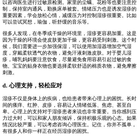
以咨询医生进行过敏原检测。家里的尘螨、花粉等也要注意控
制，保持室内通风，勤换床单被套。情绪压力也是诱发湿疹的
重要因素，学会放松心情，减缓压力对控制湿疹很重要。比如
可以尝试冥想，瑜伽，听舒缓的音乐等。
很多人发现，在冬季或干燥的环境里，湿疹更容易加重。这是
因为干燥的环境会使皮肤更加干燥，更容易受到刺激。这个时
候，我们需要进一步加强保湿，可以使用加湿器增加空气湿
度，穿戴柔软透气的衣物，避免汗液刺激皮肤。对于婴儿湿
疹，哺乳妈妈要注意饮食，尽量避免食用容易引起过敏的食
物。宝宝的贴身衣物也要选择柔软舒适的棉质衣物，避免摩擦
刺激。
d. 心理支持，轻松应对
湿疹不仅是身体上的疾病，也给患者带来心理上的困扰。长时
间的瘙痒、红肿、皮疹，容易让人情绪低落、焦虑、甚至自
卑。心理上的支持对于湿疹患者来说也非常重要。当你感到压
力过大时，可以和家人朋友倾诉，保持积极乐观的心态。如果
情况比较严重，可以考虑咨询心理医生。记住，你并不孤单，
有很多人和你一样正在经历湿疹的困扰。