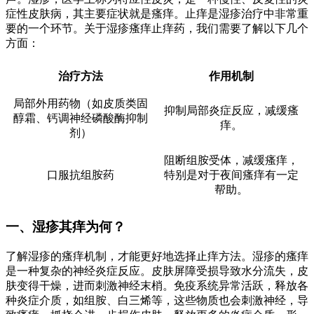
症性皮肤病，其主要症状就是瘙痒。止痒是湿疹治疗中非常重
要的一个环节。关于湿疹瘙痒止痒药，我们需要了解以下几个
方面：
治疗方法
作用机制
局部外用药物（如皮质类固
抑制局部炎症反应，减缓瘙
醇霜、钙调神经磷酸酶抑制
痒。
剂）
阻断组胺受体，减缓瘙痒，
口服抗组胺药
特别是对于夜间瘙痒有一定
帮助。
一、湿疹其痒为何？
了解湿疹的瘙痒机制，才能更好地选择止痒方法。湿疹的瘙痒
是一种复杂的神经炎症反应。皮肤屏障受损导致水分流失，皮
肤变得干燥，进而刺激神经末梢。免疫系统异常活跃，释放各
种炎症介质，如组胺、白三烯等，这些物质也会刺激神经，导