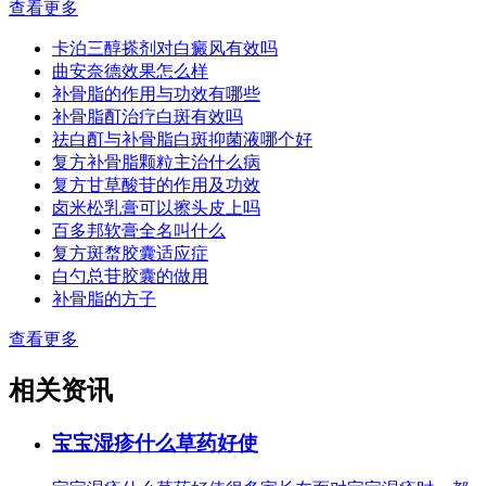
查看更多
卡泊三醇搽剂对白癜风有效吗
曲安奈德效果怎么样
补骨脂的作用与功效有哪些
补骨脂酊治疗白斑有效吗
祛白酊与补骨脂白斑抑菌液哪个好
复方补骨脂颗粒主治什么病
复方甘草酸苷的作用及功效
卤米松乳膏可以擦头皮上吗
百多邦软膏全名叫什么
复方斑蝥胶囊适应症
白勺总苷胶囊的做用
补骨脂的方子
查看更多
相关资讯
宝宝湿疹什么草药好使