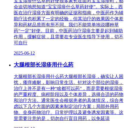
宝宝湿疹什么草药好使很多家长在面对宝宝湿疹时，都
会迫切地想知道“宝宝湿疹什么草药好使”。实际上，西
医在治疗湿疹方面有明确的证据和指南，中医药作为辅
助疗法也积累了一定的经验，但其治疗的效果因个体差
异和药材品质而有所不同。我们不能简单地说哪种草
药“一定”好使。目前，中医药治疗湿疹主要是起到辅助
作用，缓解症状，且需要在专业医生指导下使用，切不
可自行
2025-06-12
大腿根部长湿疹用什么药
大腿根部长湿疹用什么药大腿根部长湿疹，确实让人困
扰，瘙痒难耐，影响日常生活。针对这个部位的湿疹，
治疗上并不是有一种“啥都可以药”，而是需要根据湿疹
的严重程度、病程阶段以及个体差异，选择合适的药物
和治疗方法。通常医生会根据患者的具体情况，综合考
虑以下几个方面的因素来制定治疗方案：局部外用药
物、全身药物治疗、日常护理以及避免诱发因素等。这
里需要注意的是，切勿自行盲目用药，以免延误