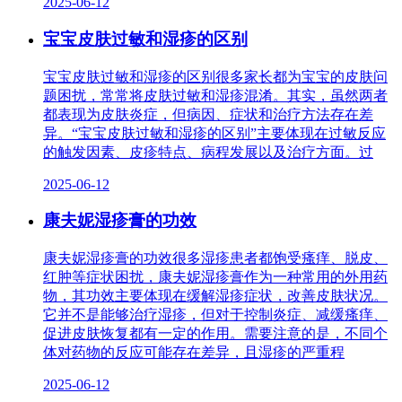
2025-06-12
宝宝皮肤过敏和湿疹的区别
宝宝皮肤过敏和湿疹的区别很多家长都为宝宝的皮肤问
题困扰，常常将皮肤过敏和湿疹混淆。其实，虽然两者
都表现为皮肤炎症，但病因、症状和治疗方法存在差
异。“宝宝皮肤过敏和湿疹的区别”主要体现在过敏反应
的触发因素、皮疹特点、病程发展以及治疗方面。过
2025-06-12
康夫妮湿疹膏的功效
康夫妮湿疹膏的功效很多湿疹患者都饱受瘙痒、脱皮、
红肿等症状困扰，康夫妮湿疹膏作为一种常用的外用药
物，其功效主要体现在缓解湿疹症状，改善皮肤状况。
它并不是能够治疗湿疹，但对于控制炎症、减缓瘙痒、
促进皮肤恢复都有一定的作用。需要注意的是，不同个
体对药物的反应可能存在差异，且湿疹的严重程
2025-06-12