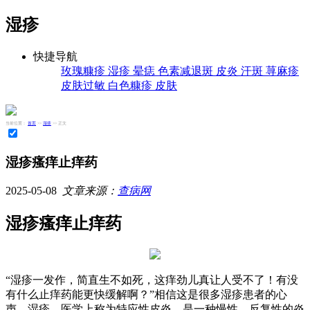
湿疹
快捷导航
玫瑰糠疹
湿疹
晕痣
色素减退斑
皮炎
汗斑
荨麻疹
皮肤过敏
白色糠疹
皮肤
当前位置：
首页
>>
湿疹
>> 正文
湿疹瘙痒止痒药
2025-05-08
文章来源：
查病网
湿疹瘙痒止痒药
“湿疹一发作，简直生不如死，这痒劲儿真让人受不了！有没
有什么止痒药能更快缓解啊？”相信这是很多湿疹患者的心
声。湿疹，医学上称为特应性皮炎，是一种慢性、反复性的炎