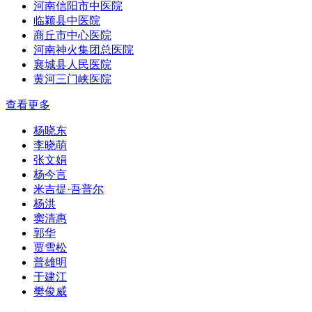
河南信阳市中医院
临颍县中医院
商丘市中心医院
河南神火集团总医院
襄城县人民医院
黄河三门峡医院
查看更多
杨晓东
李晓萌
张文娟
杨今言
米吉提·吾普尔
杨洪
窦清惠
郭华
贾雪松
普雄明
于建江
樊俊威