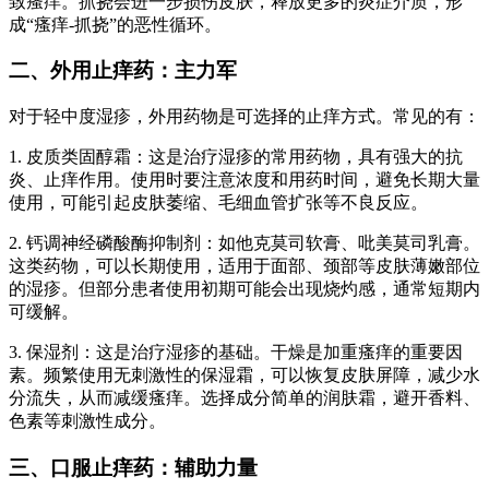
致瘙痒。抓挠会进一步损伤皮肤，释放更多的炎症介质，形
成“瘙痒-抓挠”的恶性循环。
二、外用止痒药：主力军
对于轻中度湿疹，外用药物是可选择的止痒方式。常见的有：
1. 皮质类固醇霜：这是治疗湿疹的常用药物，具有强大的抗
炎、止痒作用。使用时要注意浓度和用药时间，避免长期大量
使用，可能引起皮肤萎缩、毛细血管扩张等不良反应。
2. 钙调神经磷酸酶抑制剂：如他克莫司软膏、吡美莫司乳膏。
这类药物，可以长期使用，适用于面部、颈部等皮肤薄嫩部位
的湿疹。但部分患者使用初期可能会出现烧灼感，通常短期内
可缓解。
3. 保湿剂：这是治疗湿疹的基础。干燥是加重瘙痒的重要因
素。频繁使用无刺激性的保湿霜，可以恢复皮肤屏障，减少水
分流失，从而减缓瘙痒。选择成分简单的润肤霜，避开香料、
色素等刺激性成分。
三、口服止痒药：辅助力量