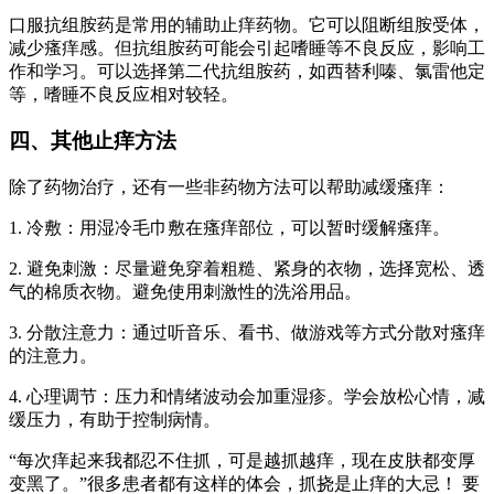
口服抗组胺药是常用的辅助止痒药物。它可以阻断组胺受体，
减少瘙痒感。但抗组胺药可能会引起嗜睡等不良反应，影响工
作和学习。可以选择第二代抗组胺药，如西替利嗪、氯雷他定
等，嗜睡不良反应相对较轻。
四、其他止痒方法
除了药物治疗，还有一些非药物方法可以帮助减缓瘙痒：
1. 冷敷：用湿冷毛巾敷在瘙痒部位，可以暂时缓解瘙痒。
2. 避免刺激：尽量避免穿着粗糙、紧身的衣物，选择宽松、透
气的棉质衣物。避免使用刺激性的洗浴用品。
3. 分散注意力：通过听音乐、看书、做游戏等方式分散对瘙痒
的注意力。
4. 心理调节：压力和情绪波动会加重湿疹。学会放松心情，减
缓压力，有助于控制病情。
“每次痒起来我都忍不住抓，可是越抓越痒，现在皮肤都变厚
变黑了。”很多患者都有这样的体会，抓挠是止痒的大忌！ 要