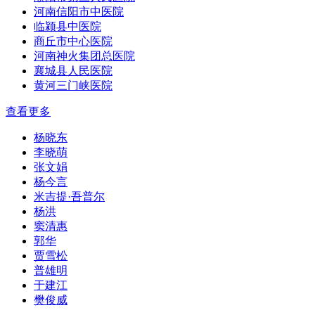
河南信阳市中医院
临颍县中医院
商丘市中心医院
河南神火集团总医院
襄城县人民医院
黄河三门峡医院
查看更多
杨晓东
李晓萌
张文娟
杨今言
米吉提·吾普尔
杨洪
窦清惠
郭华
贾雪松
普雄明
于建江
樊俊威