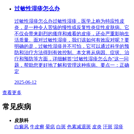
过敏性湿疹怎么办
过敏性湿疹怎么办过敏性湿疹，医学上称为特应性皮
炎，是一种令人苦恼的慢性或反复性炎症性皮肤病。它
不仅会带来剧烈的瘙痒和难看的皮疹，还会严重影响生
活质量。面对过敏性湿疹，我们该如何有效应对呢？要
明确的是，过敏性湿疹并不可怕，它可以通过科学的预
防和治疗方法得到有效控制。本文将从病因、症状、治
疗和预防等方面，详细解答“过敏性湿疹怎么办”这一问
题，帮助您更好地了解和管理这种疾病。要点一：正确
定
2025-06-12
查看更多
常见疾病
皮肤科
白癜风
牛皮癣
晕痣
白斑
色素减退斑
皮炎
汗斑
湿疹