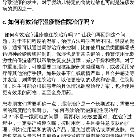
导致湿疹的发生。对于婴幼儿特定的食物过敏也可能是湿疹发
病的原因之一。
c. 如何有效治疗湿疹能住院冶疗吗？
“如何有效治疗湿疹能住院冶疗吗？” 让我们再回到这个问
题，对于不同程度的湿疹，治疗方法科学有所不同。轻度的湿
疹，通常可以通过局部治疗来控制，比如使用皮质类固醇霜或
钙调神经磷酸酶抑制剂。保湿也是非常关键的，频繁使用无刺
激性的保湿霜可以帮助恢复皮肤屏障，减少干燥和瘙痒。对于
中重度湿疹，可能需要口服抗组胺药来减缓瘙痒，或者采用光
疗等其他治疗手段。如果效果不佳或病情严重，且合并感染等
并发症，则需要住院治疗，以便更密切的观察和管理。住院期
间，医生可能会根据患者的具体情况调整治疗方案，包括使用
更有效果的药物，甚至全身用药。
患者朋友们需要明确一点，湿疹治疗是一个长期过程，需要患
者的高度配合和耐心。 “如何有效治疗湿疹能住院冶疗
吗？”不是一蹴而就的问题，需要我们积极去面对。在治疗过
程中，一定要严格遵医嘱，按时用药，并且要注意皮肤的护
理，例如使用温和的清洁产品，避免过度清洁或摩擦皮肤。患
者也需要尽量找出并避免可能诱发或加重湿疹的刺激物和过敏