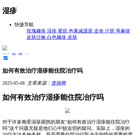
湿疹
快捷导航
玫瑰糠疹
湿疹
晕痣
色素减退斑
皮炎
汗斑
荨麻疹
皮肤过敏
白色糠疹
皮肤
当前位置：
首页
>>
湿疹
>> 正文
如何有效治疗湿疹能住院冶疗吗
2025-05-08
文章来源：
查病网
如何有效治疗湿疹能住院冶疗吗
对于许多饱受湿疹困扰的朋友“如何有效治疗湿疹能住院冶疗
吗”这个问题无疑是他们心中较迫切的疑问。实际上，湿疹的
治疗方法多种多样，是否需要住院治疗取决于病情的严重程度