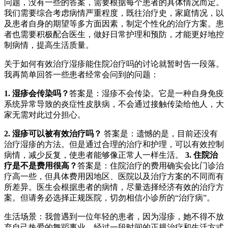
问题，没有一些的答案，需要根据每个患者的具体情况而定。
我们需要综合考虑病情严重程度，既往治疗史，家庭情况，以
及患者自身的期望等多方面因素，制定个性化的治疗方案。患
者也需要积极配合医生，做好日常护理和预防，才能更好地控
制病情，提高生活质量。
关于如何有效治疗湿疹能住院冶疗吗的讨论就暂时告一段落。
我再简单回答一些患者经常会问到的问题：
1. 湿疹会传染吗？
答案是：湿疹不会传染。它是一种自身免疫
系统异常导致的炎症性皮肤病，不会通过接触传染给他人，大
家无需对此过分担心。
2. 湿疹可以被有效治疗吗？
答案是：遗憾的是，目前还没有
治疗湿疹的方法。但是通过合理的治疗和护理，可以有效控制
病情，减少反复，使患者能够像正常人一样生活。
3. 住院治
疗是不是费用很高？
答案是：住院治疗的费用确实会比门诊治
疗高一些，但具体费用因地区、医院以及治疗方案的不同而有
所差异。医生会根据患者的病情，尽量选择经济有效的治疗方
案。但请务必选择正规医院，切勿相信小诊所的“治疗病”。
生活场景：我曾遇到一位年轻的患者，因为湿疹，她不得不放
弃自己热爱的舞蹈事业。经过一段时间的正规治疗和生活方式