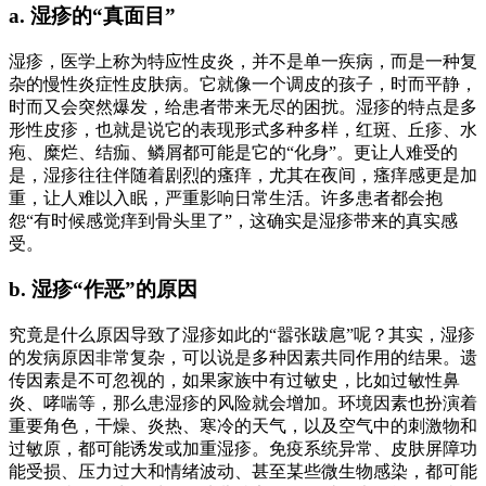
a. 湿疹的“真面目”
湿疹，医学上称为特应性皮炎，并不是单一疾病，而是一种复
杂的慢性炎症性皮肤病。它就像一个调皮的孩子，时而平静，
时而又会突然爆发，给患者带来无尽的困扰。湿疹的特点是多
形性皮疹，也就是说它的表现形式多种多样，红斑、丘疹、水
疱、糜烂、结痂、鳞屑都可能是它的“化身”。更让人难受的
是，湿疹往往伴随着剧烈的瘙痒，尤其在夜间，瘙痒感更是加
重，让人难以入眠，严重影响日常生活。许多患者都会抱
怨“有时候感觉痒到骨头里了”，这确实是湿疹带来的真实感
受。
b. 湿疹“作恶”的原因
究竟是什么原因导致了湿疹如此的“嚣张跋扈”呢？其实，湿疹
的发病原因非常复杂，可以说是多种因素共同作用的结果。遗
传因素是不可忽视的，如果家族中有过敏史，比如过敏性鼻
炎、哮喘等，那么患湿疹的风险就会增加。环境因素也扮演着
重要角色，干燥、炎热、寒冷的天气，以及空气中的刺激物和
过敏原，都可能诱发或加重湿疹。免疫系统异常、皮肤屏障功
能受损、压力过大和情绪波动、甚至某些微生物感染，都可能