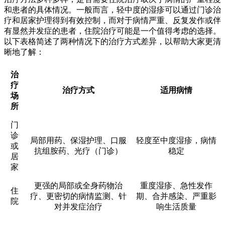
和患者的具体情况。一般而言，轻中度的湿疹可以通过门诊治
疗和居家护理得到有效控制，而对于病情严重、反复发作或伴
有显然并发症的患者，住院治疗可能是一个值得考虑的选择。
以下表格简述了两种情况下的治疗方式差异，以帮助大家更清
晰地了解：
治
疗
治疗方式
适用病情
场
所
门
诊
局部用药、保湿护理、口服
轻度至中度湿疹，病情
或
抗组胺药、光疗（门诊）
稳定
居
家
更强的局部或全身药物治
重度湿疹、急性发作
住
疗、更密切的病情监测、针
期、合并感染、严重影
院
对并发症治疗
响生活质量