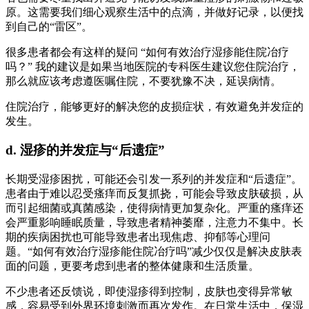
原。这需要我们细心观察生活中的点滴，并做好记录，以便找
到自己的“雷区”。
很多患者都会有这样的疑问 “如何有效治疗湿疹能住院冶疗
吗？” 我的建议是如果当地医院的专科医生建议您住院治疗，
那么就应该考虑遵医嘱住院，不要犹豫不决，延误病情。
住院治疗，能够更好的解决您的皮损症状，有效避免并发症的
发生。
d. 湿疹的并发症与“后遗症”
长期受湿疹困扰，可能还会引发一系列的并发症和“后遗症”。
患者由于难以忍受瘙痒而反复抓挠，可能会导致皮肤破损，从
而引起细菌或真菌感染，使得病情更加复杂化。严重的瘙痒还
会严重影响睡眠质量，导致患者精神萎靡，注意力不集中。长
期的疾病困扰也可能导致患者出现焦虑、抑郁等心理问
题。“如何有效治疗湿疹能住院冶疗吗”减少仅仅是解决皮肤表
面的问题，更要考虑到患者的整体健康和生活质量。
不少患者还反馈说，即使湿疹得到控制，皮肤也变得异常敏
感，容易受到外界环境刺激而再次发作。在日常生活中，保湿