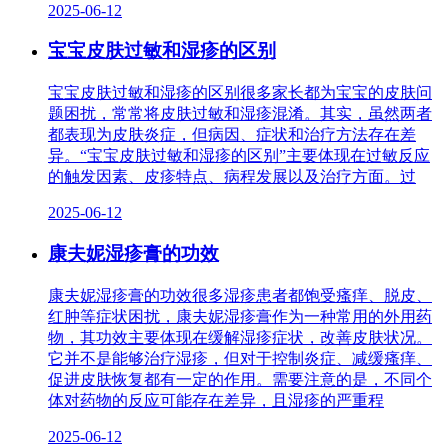
2025-06-12
宝宝皮肤过敏和湿疹的区别
宝宝皮肤过敏和湿疹的区别很多家长都为宝宝的皮肤问
题困扰，常常将皮肤过敏和湿疹混淆。其实，虽然两者
都表现为皮肤炎症，但病因、症状和治疗方法存在差
异。“宝宝皮肤过敏和湿疹的区别”主要体现在过敏反应
的触发因素、皮疹特点、病程发展以及治疗方面。过
2025-06-12
康夫妮湿疹膏的功效
康夫妮湿疹膏的功效很多湿疹患者都饱受瘙痒、脱皮、
红肿等症状困扰，康夫妮湿疹膏作为一种常用的外用药
物，其功效主要体现在缓解湿疹症状，改善皮肤状况。
它并不是能够治疗湿疹，但对于控制炎症、减缓瘙痒、
促进皮肤恢复都有一定的作用。需要注意的是，不同个
体对药物的反应可能存在差异，且湿疹的严重程
2025-06-12