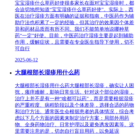
宝宝湿疹什么草药好使很多家长在面对宝宝湿疹时，都
会迫切地想知道“宝宝湿疹什么草药好使”。实际上，西
医在治疗湿疹方面有明确的证据和指南，中医药作为辅
助疗法也积累了一定的经验，但其治疗的效果因个体差
异和药材品质而有所不同。我们不能简单地说哪种草
药“一定”好使。目前，中医药治疗湿疹主要是起到辅助
作用，缓解症状，且需要在专业医生指导下使用，切不
可自行
2025-06-12
大腿根部长湿疹用什么药
大腿根部长湿疹用什么药大腿根部长湿疹，确实让人困
扰，瘙痒难耐，影响日常生活。针对这个部位的湿疹，
治疗上并不是有一种“啥都可以药”，而是需要根据湿疹
的严重程度、病程阶段以及个体差异，选择合适的药物
和治疗方法。通常医生会根据患者的具体情况，综合考
虑以下几个方面的因素来制定治疗方案：局部外用药
物、全身药物治疗、日常护理以及避免诱发因素等。这
里需要注意的是，切勿自行盲目用药，以免延误