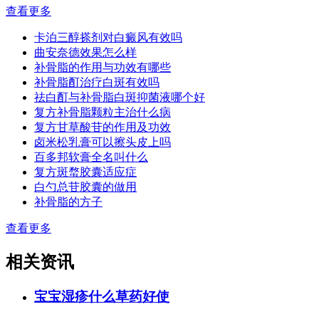
查看更多
卡泊三醇搽剂对白癜风有效吗
曲安奈德效果怎么样
补骨脂的作用与功效有哪些
补骨脂酊治疗白斑有效吗
祛白酊与补骨脂白斑抑菌液哪个好
复方补骨脂颗粒主治什么病
复方甘草酸苷的作用及功效
卤米松乳膏可以擦头皮上吗
百多邦软膏全名叫什么
复方斑蝥胶囊适应症
白勺总苷胶囊的做用
补骨脂的方子
查看更多
相关资讯
宝宝湿疹什么草药好使