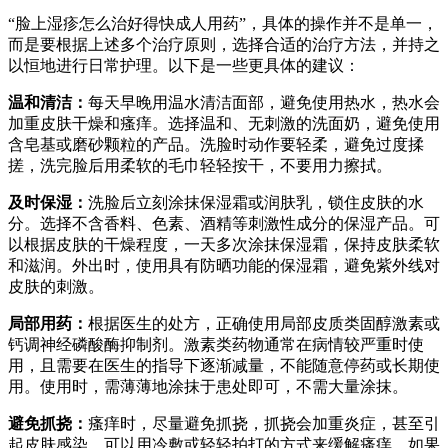
“脸上湿疹怎么治好得快成人用药”，具体的操作并不是单一，
而是要根据上述多个治疗原则，选择合适的治疗方法，并持之
以恒地进行日常护理。以下是一些更具体的建议：
温和清洁：
每天早晚用温水清洁面部，避免使用热水，热水会
加重皮肤干燥和瘙痒。选择温和、无刺激的洗面奶，避免使用
含皂基或磨砂颗粒的产品。洗脸时动作要轻柔，避免过度揉
搓，洗完脸后用柔软的毛巾轻轻按干，不要用力擦拭。
及时保湿：
洗脸后立刻涂抹保湿霜或润肤乳，锁住皮肤的水
分。选择不含香料、色素、酒精等刺激性成分的保湿产品。可
以根据皮肤的干燥程度，一天多次涂抹保湿霜，保持皮肤柔软
和滋润。外出时，使用具有防晒功能的保湿霜，避免紫外线对
皮肤的刺激。
局部用药：
根据医生的处方，正确使用局部皮质类固醇激素或
钙调神经磷酸酶抑制剂。激素类药物通常在病情较严重时使
用，且需要在医生的指导下逐渐减量，不能随意停药或长期使
用。使用时，需薄薄地涂抹于患处即可，不需大量涂抹。
避免抓挠：
瘙痒时，尽量避免抓挠，抓挠会加重炎症，甚至引
起皮肤感染。可以用冷敷或轻轻拍打的方式来缓解瘙痒。如果