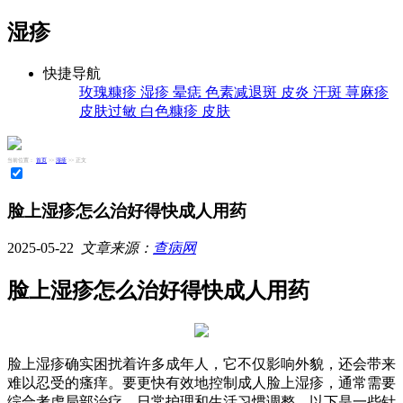
湿疹
快捷导航
玫瑰糠疹
湿疹
晕痣
色素减退斑
皮炎
汗斑
荨麻疹
皮肤过敏
白色糠疹
皮肤
当前位置：
首页
>>
湿疹
>> 正文
脸上湿疹怎么治好得快成人用药
2025-05-22
文章来源：
查病网
脸上湿疹怎么治好得快成人用药
脸上湿疹确实困扰着许多成年人，它不仅影响外貌，还会带来
难以忍受的瘙痒。要更快有效地控制成人脸上湿疹，通常需要
综合考虑局部治疗、日常护理和生活习惯调整。以下是一些针