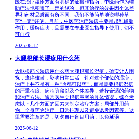
医在治疗湿疹方面有明确的证据和指南，中医药作为辅
助疗法也积累了一定的经验，但其治疗的效果因个体差
异和药材品质而有所不同。我们不能简单地说哪种草
药“一定”好使。目前，中医药治疗湿疹主要是起到辅助
作用，缓解症状，且需要在专业医生指导下使用，切不
可自行
2025-06-12
大腿根部长湿疹用什么药
大腿根部长湿疹用什么药大腿根部长湿疹，确实让人困
扰，瘙痒难耐，影响日常生活。针对这个部位的湿疹，
治疗上并不是有一种“啥都可以药”，而是需要根据湿疹
的严重程度、病程阶段以及个体差异，选择合适的药物
和治疗方法。通常医生会根据患者的具体情况，综合考
虑以下几个方面的因素来制定治疗方案：局部外用药
物、全身药物治疗、日常护理以及避免诱发因素等。这
里需要注意的是，切勿自行盲目用药，以免延误
2025-06-12