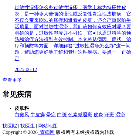
过敏性湿疹怎么办过敏性湿疹，医学上称为特应性皮
炎，是一种令人苦恼的慢性或反复性炎症性皮肤病。它
不仅会带来剧烈的瘙痒和难看的皮疹，还会严重影响生
活质量。面对过敏性湿疹，我们该如何有效应对呢？要
明确的是，过敏性湿疹并不可怕，它可以通过科学的预
防和治疗方法得到有效控制。本文将从病因、症状、治
疗和预防等方面，详细解答“过敏性湿疹怎么办”这一问
题，帮助您更好地了解和管理这种疾病。要点一：正确
定
2025-06-12
查看更多
常见疾病
皮肤科
白癜风
牛皮癣
晕痣
白斑
色素减退斑
皮炎
汗斑
湿疹
找医院
|
找医生
|
网站地图
Copyright © 2026
查病网
版权所有未经授权请勿转载