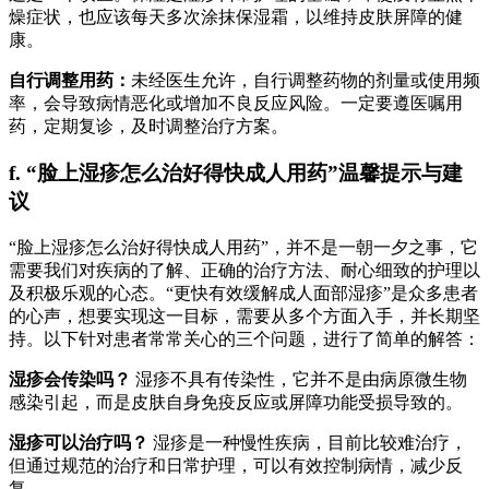
燥症状，也应该每天多次涂抹保湿霜，以维持皮肤屏障的健
康。
自行调整用药：
未经医生允许，自行调整药物的剂量或使用频
率，会导致病情恶化或增加不良反应风险。一定要遵医嘱用
药，定期复诊，及时调整治疗方案。
f. “脸上湿疹怎么治好得快成人用药”温馨提示与建
议
“脸上湿疹怎么治好得快成人用药”，并不是一朝一夕之事，它
需要我们对疾病的了解、正确的治疗方法、耐心细致的护理以
及积极乐观的心态。“更快有效缓解成人面部湿疹”是众多患者
的心声，想要实现这一目标，需要从多个方面入手，并长期坚
持。以下针对患者常常关心的三个问题，进行了简单的解答：
湿疹会传染吗？
湿疹不具有传染性，它并不是由病原微生物
感染引起，而是皮肤自身免疫反应或屏障功能受损导致的。
湿疹可以治疗吗？
湿疹是一种慢性疾病，目前比较难治疗，
但通过规范的治疗和日常护理，可以有效控制病情，减少反
复。