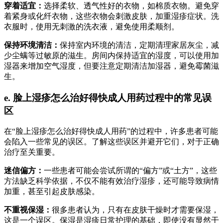
穿着适宜：
选择柔软、透气性好的衣物，如棉质衣物。避免穿
着紧身或化纤衣物，这些衣物会刺激皮肤，加重湿疹症状。洗
衣服时，使用无刺激的洗衣液，避免使用柔顺剂。
保持环境清洁：
保持室内环境的清洁，定期清理家居灰尘，减
少尘螨等过敏原的滋生。房间内保持适宜的湿度，可以使用加
湿器来增加空气湿度，但要注意定期清洁加湿器，避免霉菌滋
生。
e. 脸上湿疹怎么治好得快成人用药过程中的常见误
区
在“脸上湿疹怎么治好得快成人用药”的过程中，许多患者可能
会陷入一些常见的误区。了解这些误区并避开它们，对于正确
治疗至关重要。
迷信偏方：
一些患者可能会尝试所谓的“偏方”或“土方”，这些
方法缺乏科学依据，不仅不能有效治疗湿疹，还可能导致病情
加重，甚至引起皮肤感染。
不重视保湿：
很多患者认为，只有在皮肤干燥时才需要保湿，
这是一个误区。保湿是湿疹日常护理的基础，即使没有显然干