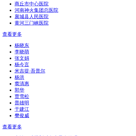
商丘市中心医院
河南神火集团总医院
襄城县人民医院
黄河三门峡医院
查看更多
杨晓东
李晓萌
张文娟
杨今言
米吉提·吾普尔
杨洪
窦清惠
郭华
贾雪松
普雄明
于建江
樊俊威
查看更多