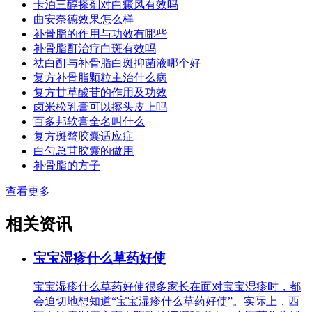
卡泊三醇搽剂对白癜风有效吗
曲安奈德效果怎么样
补骨脂的作用与功效有哪些
补骨脂酊治疗白斑有效吗
祛白酊与补骨脂白斑抑菌液哪个好
复方补骨脂颗粒主治什么病
复方甘草酸苷的作用及功效
卤米松乳膏可以擦头皮上吗
百多邦软膏全名叫什么
复方斑蝥胶囊适应症
白勺总苷胶囊的做用
补骨脂的方子
查看更多
相关资讯
宝宝湿疹什么草药好使
宝宝湿疹什么草药好使很多家长在面对宝宝湿疹时，都
会迫切地想知道“宝宝湿疹什么草药好使”。实际上，西