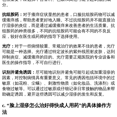
分。
抗组胺药：
对于瘙痒症状显然的患者，口服抗组胺药物可以减
缓瘙痒感，帮助患者更好地入睡。不过抗组胺药并不能直接治
疗湿疹的炎症，而是通过减缓瘙痒来改善患者的生活质量。抗
组胺药的种类很多，不同的抗组胺药可能会有不同的不良反
应，较好在医生或药师的指导下选择使用。
光疗：
对于一些病情较重、常规治疗的效果不佳的患者，光疗
可能是一种选择。光疗通过特定波长的紫外线照射皮肤，达到
抑制炎症、减缓瘙痒的目的。光疗需要正规医院的专业设备和
医生的操作指导，不可自行进行。
识别并避免诱因：
尽可能地识别并避免可能引起或加重湿疹的
因素，对控制病情具有重要意义。常见的诱因包括环境中的过
敏原（如花粉、尘螨）、刺激性物质（如化妆品、洗涤剂）或
食物过敏等。可以通过过敏原或仔细记录日常接触的物品来帮
助确定诱因，避开这些诱因可以减少湿疹的发生和反复。
c. “脸上湿疹怎么治好得快成人用药”的具体操作方
法