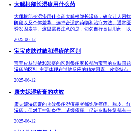
大腿根部长湿疹用什么药
大腿根部长湿疹用什么药大腿根部长湿疹，确实让人困扰
阶段以及个体差异，选择合适的药物和治疗方法。通常医
诱发因素等。这里需要注意的是，切勿自行盲目用药，以
2025-06-12
宝宝皮肤过敏和湿疹的区别
宝宝皮肤过敏和湿疹的区别很多家长都为宝宝的皮肤问题
湿疹的区别”主要体现在过敏反应的触发因素、皮疹特点
2025-06-12
康夫妮湿疹膏的功效
康夫妮湿疹膏的功效很多湿疹患者都饱受瘙痒、脱皮、红
湿疹，但对于控制炎症、减缓瘙痒、促进皮肤恢复都有一
2025-06-12