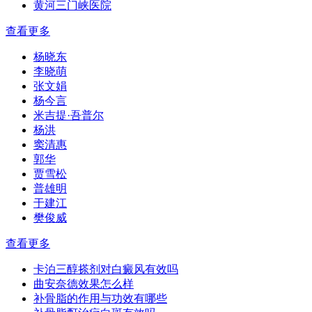
黄河三门峡医院
查看更多
杨晓东
李晓萌
张文娟
杨今言
米吉提·吾普尔
杨洪
窦清惠
郭华
贾雪松
普雄明
于建江
樊俊威
查看更多
卡泊三醇搽剂对白癜风有效吗
曲安奈德效果怎么样
补骨脂的作用与功效有哪些