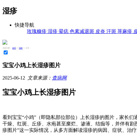
湿疹
快捷导航
玫瑰糠疹
湿疹
晕痣
色素减退斑
皮炎
汗斑
荨麻疹
当前位置：
首页
>>
湿疹
>> 正文
宝宝小鸡上长湿疹图片
2025-06-12
文章来源：
查病网
宝宝小鸡上长湿疹图片
看到宝宝“小鸡”（即隐私部位部位）上长湿疹的图片，家长
干燥、红斑、丘疹、水疱甚至糜烂、渗液、结痂等，并伴有剧烈
疹图片”这一实际情况，从多方面解读湿疹的病因、症状、治