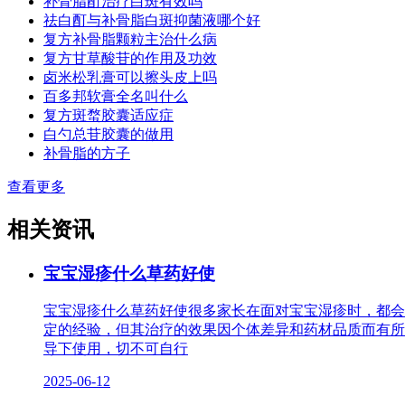
补骨脂酊治疗白斑有效吗
祛白酊与补骨脂白斑抑菌液哪个好
复方补骨脂颗粒主治什么病
复方甘草酸苷的作用及功效
卤米松乳膏可以擦头皮上吗
百多邦软膏全名叫什么
复方斑蝥胶囊适应症
白勺总苷胶囊的做用
补骨脂的方子
查看更多
相关资讯
宝宝湿疹什么草药好使
宝宝湿疹什么草药好使很多家长在面对宝宝湿疹时，都会
定的经验，但其治疗的效果因个体差异和药材品质而有所
导下使用，切不可自行
2025-06-12