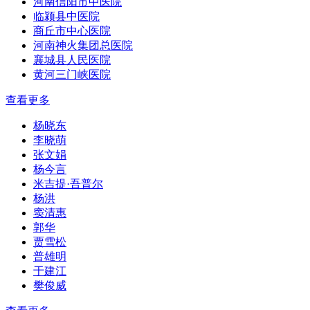
河南信阳市中医院
临颍县中医院
商丘市中心医院
河南神火集团总医院
襄城县人民医院
黄河三门峡医院
查看更多
杨晓东
李晓萌
张文娟
杨今言
米吉提·吾普尔
杨洪
窦清惠
郭华
贾雪松
普雄明
于建江
樊俊威