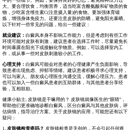
中的一些细节。例如，要保持良好的心态，避免精神压力过
大。要合理饮食，均衡营养，适当吃富含酪氨酸和矿物质的食
物，少吃富含维生素C(注意摄入量)的食物。要加强体育锻
炼，增强身体免疫力。还要注意皮肤的防晒，避免阳光暴晒。
以下针对一些常见的问题，给出一些建议：
就业建议：
白癜风本身不影响工作能力，但是考虑到有些工作
环境可能对皮肤有刺激，建议患者在选择工作时，尽量避免长
时间暴露在阳光下或接触化学物质。例如，可以选择室内工
作，或从事一些对皮肤刺激较小的工作。
心理支持：
白癜风可能会对患者的心理健康产生负面影响，导
致患者出现焦虑、抑郁等情绪。建议患者积极寻求心理支持，
可以与家人、朋友或心理医生沟通交流，缓解心理压力。患者
也可以加入一些白癜风患者的互助群体，与其他患者分享经
验，互相鼓励。
健康小贴士, 皮肤镜是干嘛用的？ 皮肤镜就像医生的“眼睛”，
帮助他们更准确地诊断白癜风，区分白癜风与其他皮肤病，评
估病情，指导治疗方案。关于皮肤镜的应用，可能您还有以下
疑问：
1.
皮肤镜检查疼吗？
皮肤镜检查是无创的，不会引起任何疼