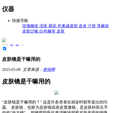
仪器
快捷导航
玫瑰糠疹
湿疹
晕痣
色素减退斑
皮炎
汗斑
荨麻疹
皮肤过敏
白色糠疹
皮肤
当前位置：
首页
>>
仪器
>> 正文
皮肤镜是干嘛用的
2025-05-09
文章来源：
查病网
皮肤镜是干嘛用的
“皮肤镜是干嘛用的？” 这是许多患者在就诊时较常提出的问
题。 皮肤镜，也称为皮肤镜或表皮显微镜，是皮肤科医生手
中的“放大镜”， 能够帮助医生更清晰地观察皮肤表面的细微