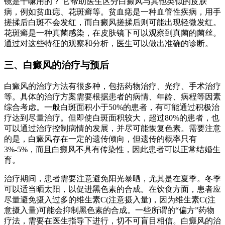
镜是干嘛用的？ 它帮助医生区分白癜风与其他类似的皮肤
病，例如贫血痣、花斑癣等。贫血痣是一种血管性疾病，用手
搓揉后白斑不会发红，而白癜风搓揉后则可能出现轻微发红。
花斑癣是一种真菌感染，在皮肤镜下可以观察到真菌的菌丝。
通过对这些特征的观察和分析，医生可以做出准确的诊断。
三、白癜风的治疗与预后
白癜风的治疗方法有很多种，包括药物治疗、光疗、手术治疗
等。具体的治疗方案需要根据患者的病情、年龄、病程等因素
综合考虑。一般白斑面积小于50%的患者，有可能通过积极治
疗达到尽量治疗。但即使白斑面积较大，超过80%的患者，也
可以通过治疗控制病情的发展，并尽可能恢复色素。需要注意
的是，白癜风存在一定的遗传倾向，但遗传的概率只有
3%-5%，而且白癜风不具有传染性，因此患者可以正常结婚生
育。
治疗期间，患者需要注意避免阳光暴晒，尤其是在夏季。冬季
可以适当晒太阳，以促进黑色素的合成。在饮食方面，患者应
尽量避免摄入过多的维生素C(注意摄入量)，因为维生素C(注
意摄入量)可能会抑制黑色素的合成。一些所谓的“偏方”药物
疗法，需要在医生指导下进行，切不可盲目相信。白癜风的治