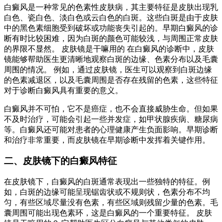
白癜风是一种常见的色素性皮肤病，其主要特征是皮肤出现乳
白色、瓷白色、淡白色或云白色的白斑。这些白斑是由于皮肤
中的黑色素细胞受到破坏或功能丧失引起的。早期白癜风的诊
断有时比较困难，因为白斑的颜色可能较浅，与周围正常皮肤
的界限不显然。 皮肤镜是干嘛用的 在白癜风的诊断中，皮肤
镜能够帮助医生更清晰地观察白斑的边缘、色素分布以及毛囊
周围的情况。 例如，通过皮肤镜，医生可以观察到白斑边缘
的色素减退区，以及毛囊周围是否存在残留的色素，这些特征
对于诊断白癜风具有重要的意义。
白癜风并不可怕，它不是癌症，也不会直接威胁生命。但如果
不及时治疗，可能会引起一些并发症，如甲状腺疾病、糖尿病
等。白癜风还可能对患者的心理健康产生负面影响。早期诊断
和治疗非常重要，而皮肤镜在早期诊断中发挥着关键作用。
二、皮肤镜下的白癜风特征
在皮肤镜下，白癜风的白斑通常表现出一些独特的特征。例
如，白斑的边缘可能呈现锯齿状或不规则状，色素分布不均
匀，有些区域尽量没有色素，有些区域则残留少量的色素。毛
囊周围可能出现色素环，这是白癜风的一个重要特征。 皮肤