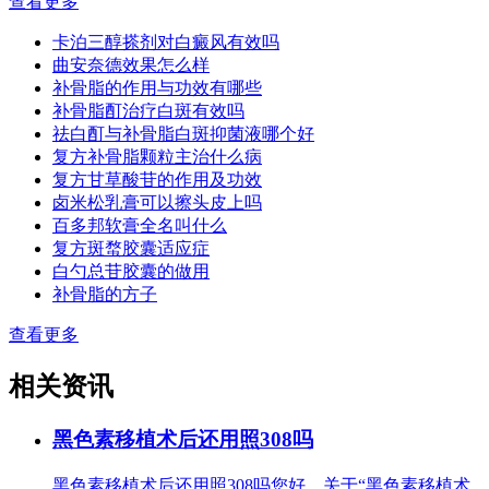
查看更多
卡泊三醇搽剂对白癜风有效吗
曲安奈德效果怎么样
补骨脂的作用与功效有哪些
补骨脂酊治疗白斑有效吗
祛白酊与补骨脂白斑抑菌液哪个好
复方补骨脂颗粒主治什么病
复方甘草酸苷的作用及功效
卤米松乳膏可以擦头皮上吗
百多邦软膏全名叫什么
复方斑蝥胶囊适应症
白勺总苷胶囊的做用
补骨脂的方子
查看更多
相关资讯
黑色素移植术后还用照308吗
黑色素移植术后还用照308吗您好，关于“黑色素移植术